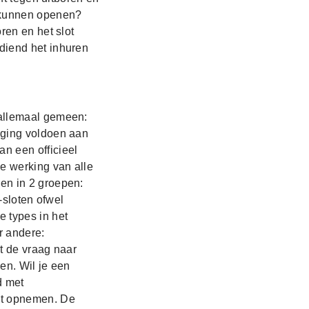
e kunnen openen?
ren en het slot
diend het inhuren
 allemaal gemeen:
nging voldoen aan
n een officieel
e werking van alle
en in 2 groepen:
-sloten ofwel
e types in het
r andere:
mt de vraag naar
en. Wil je een
d met
act opnemen. De