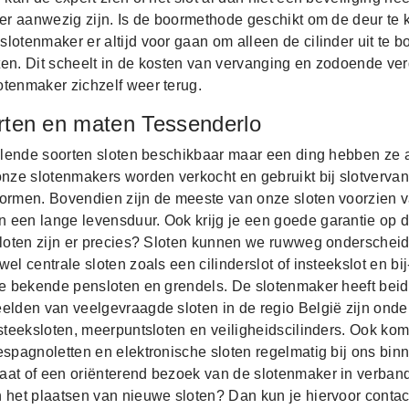
n er aanwezig zijn. Is de boormethode geschikt om de deur t
lotenmaker er altijd voor gaan om alleen de cilinder uit te bo
en. Dit scheelt in de kosten van vervanging en zodoende ver
otenmaker zichzelf weer terug.
orten en maten Tessenderlo
hillende soorten sloten beschikbaar maar een ding hebben ze
onze slotenmakers worden verkocht en gebruikt bij slotverva
ormen. Bovendien zijn de meeste van onze sloten voorzien va
 een lange levensduur. Ook krijg je een goede garantie op d
sloten zijn er precies? Sloten kunnen we ruwweg onderscheid
el centrale sloten zoals een cilinderslot of insteekslot en bij
de bekende pensloten en grendels. De slotenmaker heeft beid
elden van veelgevraagde sloten in de regio België zijn onde
nsteeksloten, meerpuntsloten en veiligheidscilinders. Ook ko
espagnoletten en elektronische sloten regelmatig bij ons binn
aat of een oriënterend bezoek van de slotenmaker in verban
n het plaatsen van nieuwe sloten? Dan kun je hiervoor cont