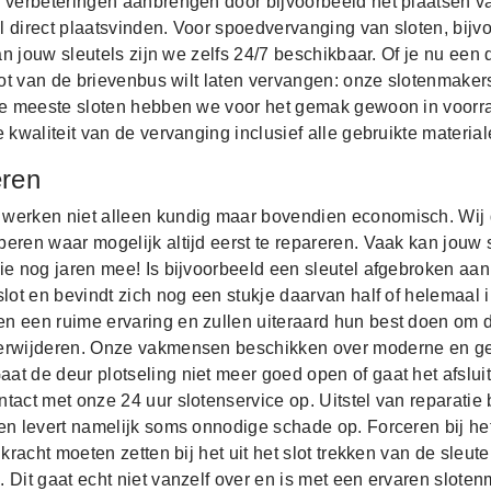
 verbeteringen aanbrengen door bijvoorbeeld het plaatsen va
 direct plaatsvinden. Voor spoedvervanging van sloten, bijv
van jouw sleutels zijn we zelfs 24/7 beschikbaar. Of je nu een 
slot van de brievenbus wilt laten vervangen: onze slotenmake
 De meeste sloten hebben we voor het gemak gewoon in voorr
 kwaliteit van de vervanging inclusief alle gebruikte material
eren
werken niet alleen kundig maar bovendien economisch. Wij
eren waar mogelijk altijd eerst te repareren. Vaak kan jouw 
ie nog jaren mee! Is bijvoorbeeld een sleutel afgebroken aan
slot en bevindt zich nog een stukje daarvan half of helemaal 
n een ruime ervaring en zullen uiteraard hun best doen om 
erwijderen. Onze vakmensen beschikken over moderne en ge
t de deur plotseling niet meer goed open of gaat het afslui
tact met onze 24 uur slotenservice op. Uitstel van reparatie b
en levert namelijk soms onnodige schade op. Forceren bij he
 kracht moeten zetten bij het uit het slot trekken van de sleut
 Dit gaat echt niet vanzelf over en is met een ervaren slote