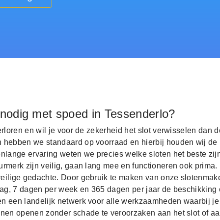
nodig met spoed in Tessenderlo?
erloren en wil je voor de zekerheid het slot verwisselen dan d
 hebben we standaard op voorraad en hierbij houden wij de 
nlange ervaring weten we precies welke sloten het beste zijn
rmerk zijn veilig, gaan lang mee en functioneren ook prima. 
eilige gedachte. Door gebruik te maken van onze slotenmak
dag, 7 dagen per week en 365 dagen per jaar de beschikking 
n een landelijk netwerk voor alle werkzaamheden waarbij j
nen openen zonder schade te veroorzaken aan het slot of aan