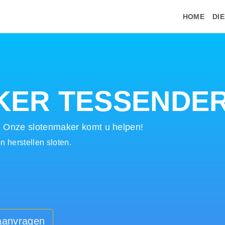
HOME
DI
KER TESSENDE
! Onze slotenmaker komt u helpen!
 herstellen sloten.
 aanvragen