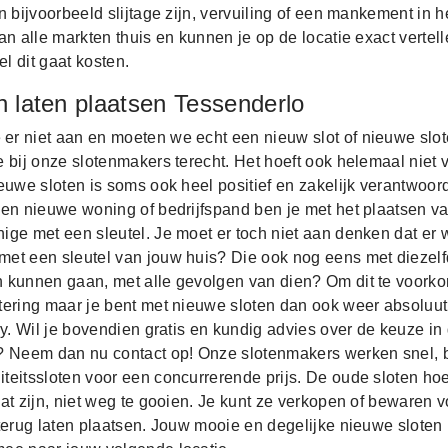
n bijvoorbeeld slijtage zijn, vervuiling of een mankement in
an alle markten thuis en kunnen je op de locatie exact vertel
l dit gaat kosten.
n laten plaatsen Tessenderlo
r niet aan en moeten we echt een nieuw slot of nieuwe slote
 bij onze slotenmakers terecht. Het hoeft ook helemaal niet v
euwe sloten is soms ook heel positief en zakelijk verantwoord
een nieuwe woning of bedrijfspand ben je met het plaatsen v
ige met een sleutel. Je moet er toch niet aan denken dat er
et een sleutel van jouw huis? Die ook nog eens met diezel
 kunnen gaan, met alle gevolgen van dien? Om dit te voork
tering maar je bent met nieuwe sloten dan ook weer absoluut
cy. Wil je bovendien gratis en kundig advies over de keuze in
? Neem dan nu contact op! Onze slotenmakers werken snel
eitssloten voor een concurrerende prijs. De oude sloten hoe
at zijn, niet weg te gooien. Je kunt ze verkopen of bewaren v
 terug laten plaatsen. Jouw mooie en degelijke nieuwe slote