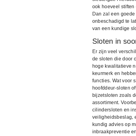
ook hoeveel stifte
Dan zal een goede s
onbeschadigd te lat
van een kundige sl
Sloten in so
Er zijn veel versc
de sloten die door 
hoge kwalitatieve n
keurmerk en hebben
functies. Wat voor 
hoofddeur-sloten ofw
bijzetsloten zoals 
assortiment. Voorbe
cilindersloten en i
veiligheidsbeslag, 
kundig advies op m
inbraakpreventie e