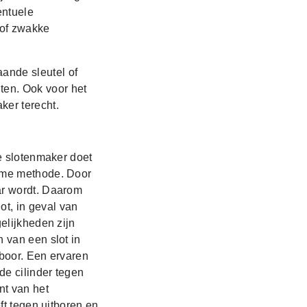
entuele
 of zwakke
ande sleutel of
ten. Ook voor het
ker terecht.
ge slotenmaker doet
reme methode. Door
aar wordt. Daarom
t, in geval van
gelijkheden zijn
n van een slot in
 boor. Een ervaren
de cilinder tegen
nt van het
eft tegen uitboren en