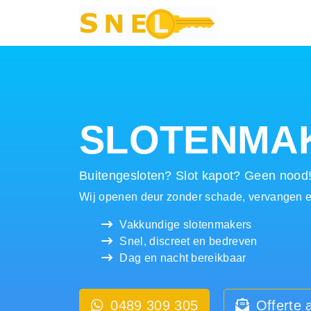
Hoofdnavigatie
SLOTENMA
Buitengesloten? Slot kapot? Geen nood
Wij openen deur zonder schade, vervangen en
Vakkundige slotenmakers
Snel, discreet en bedreven
Dag en nacht bereikbaar
0489 309 305
Offerte