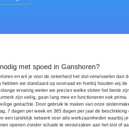
nodig met spoed in Ganshoren?
erloren en wil je voor de zekerheid het slot verwisselen dan d
 hebben we standaard op voorraad en hierbij houden wij de 
nlange ervaring weten we precies welke sloten het beste zijn
rmerk zijn veilig, gaan lang mee en functioneren ook prima. 
eilige gedachte. Door gebruik te maken van onze slotenmak
dag, 7 dagen per week en 365 dagen per jaar de beschikking 
n een landelijk netwerk voor alle werkzaamheden waarbij j
nen openen zonder schade te veroorzaken aan het slot of aan