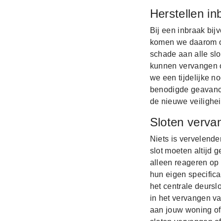
Herstellen i
Bij een inbraak bij
komen we daarom oo
schade aan alle slo
kunnen vervangen o
we een tijdelijke n
benodigde geavance
de nieuwe veilighei
Sloten verv
Niets is vervelender
slot moeten altijd 
alleen reageren op 
hun eigen specific
het centrale deurs
in het vervangen va
aan jouw woning of 