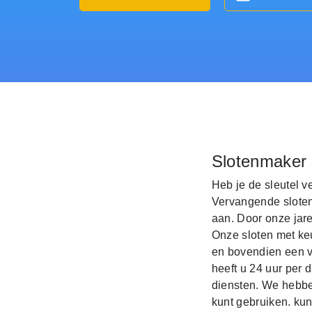
Slotenmaker 
Heb je de sleutel v
Vervangende sloten
aan. Door onze jare
Onze sloten met keu
en bovendien een v
heeft u 24 uur per 
diensten. We hebbe
kunt gebruiken. kun