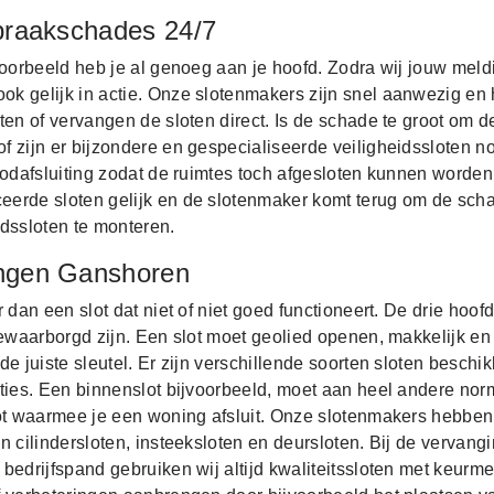
nbraakschades 24/7
voorbeeld heb je al genoeg aan je hoofd. Zodra wij jouw meld
k gelijk in actie. Onze slotenmakers zijn snel aanwezig en 
ten of vervangen de sloten direct. Is de schade te groot om d
f zijn er bijzondere en gespecialiseerde veiligheidssloten 
oodafsluiting zodat de ruimtes toch afgesloten kunnen worde
erde sloten gelijk en de slotenmaker komt terug om de scha
dssloten te monteren.
angen Ganshoren
 dan een slot dat niet of niet goed functioneert. De drie hoof
gewaarborgd zijn. Een slot moet geolied openen, makkelijk en 
de juiste sleutel. Er zijn verschillende soorten sloten beschi
aties. Een binnenslot bijvoorbeeld, moet aan heel andere no
lot waarmee je een woning afsluit. Onze slotenmakers hebben
n cilindersloten, insteeksloten en deursloten. Bij de vervangi
bedrijfspand gebruiken wij altijd kwaliteitssloten met keurmer