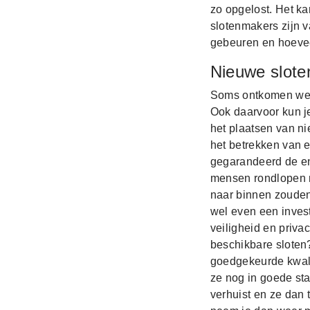
zo opgelost. Het ka
slotenmakers zijn v
gebeuren en hoevee
Nieuwe slote
Soms ontkomen we e
Ook daarvoor kun je
het plaatsen van ni
het betrekken van 
gegarandeerd de en
mensen rondlopen m
naar binnen zouden
wel even een inves
veiligheid en priva
beschikbare sloten
goedgekeurde kwalit
ze nog in goede sta
verhuist en ze dan