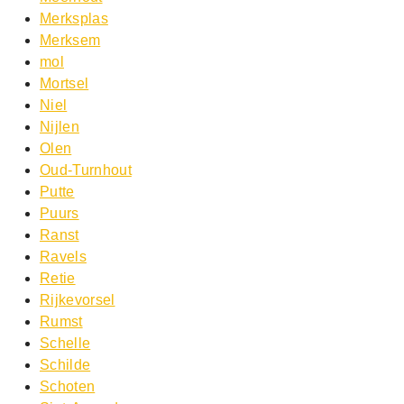
Merksplas
Merksem
mol
Mortsel
Niel
Nijlen
Olen
Oud-Turnhout
Putte
Puurs
Ranst
Ravels
Retie
Rijkevorsel
Rumst
Schelle
Schilde
Schoten