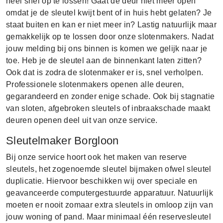
heel snel op te lossen! Gaat de deur niet meer open
omdat je de sleutel kwijt bent of in huis hebt gelaten? Je
staat buiten en kan er niet meer in? Lastig natuurlijk maar
gemakkelijk op te lossen door onze slotenmakers. Nadat
jouw melding bij ons binnen is komen we gelijk naar je
toe. Heb je de sleutel aan de binnenkant laten zitten?
Ook dat is zodra de slotenmaker er is, snel verholpen.
Professionele slotenmakers openen alle deuren,
gegarandeerd en zonder enige schade. Ook bij stagnatie
van sloten, afgebroken sleutels of inbraakschade maakt
deuren openen deel uit van onze service.
Sleutelmaker Borgloon
Bij onze service hoort ook het maken van reserve
sleutels, het zogenoemde sleutel bijmaken ofwel sleutel
duplicatie. Hiervoor beschikken wij over speciale en
geavanceerde computergestuurde apparatuur. Natuurlijk
moeten er nooit zomaar extra sleutels in omloop zijn van
jouw woning of pand. Maar minimaal één reservesleutel