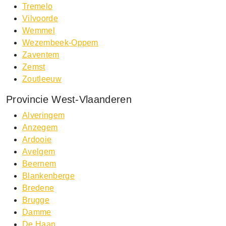
Tremelo
Vilvoorde
Wemmel
Wezembeek-Oppem
Zaventem
Zemst
Zoutleeuw
Provincie West-Vlaanderen
Alveringem
Anzegem
Ardooie
Avelgem
Beernem
Blankenberge
Bredene
Brugge
Damme
De Haan