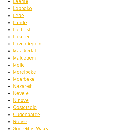
Laarne
Lebbeke
Lede
Lierde
Lochristi
Lokeren
Lovendegem
Maarkedal
Maldegem
Melle
Merelbeke
Moerbeke
Nazareth
Nevele
Ninove
Oosterzele
Oudenaarde
Ronse
Sint-Gillis-Waas