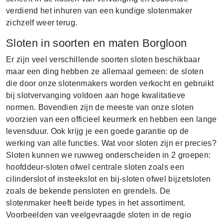
verdiend het inhuren van een kundige slotenmaker
zichzelf weer terug.
Sloten in soorten en maten Borgloon
Er zijn veel verschillende soorten sloten beschikbaar
maar een ding hebben ze allemaal gemeen: de sloten
die door onze slotenmakers worden verkocht en gebruikt
bij slotvervanging voldoen aan hoge kwalitatieve
normen. Bovendien zijn de meeste van onze sloten
voorzien van een officieel keurmerk en hebben een lange
levensduur. Ook krijg je een goede garantie op de
werking van alle functies. Wat voor sloten zijn er precies?
Sloten kunnen we ruwweg onderscheiden in 2 groepen:
hoofddeur-sloten ofwel centrale sloten zoals een
cilinderslot of insteekslot en bij-sloten ofwel bijzetsloten
zoals de bekende pensloten en grendels. De
slotenmaker heeft beide types in het assortiment.
Voorbeelden van veelgevraagde sloten in de regio