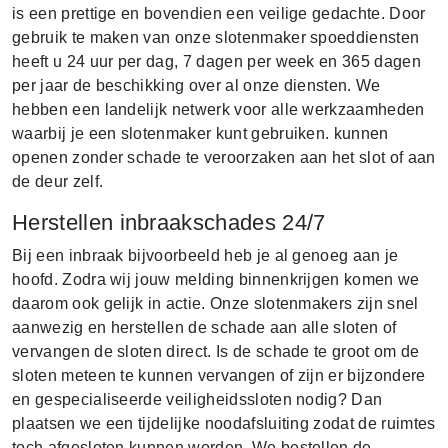
is een prettige en bovendien een veilige gedachte. Door
gebruik te maken van onze slotenmaker spoeddiensten
heeft u 24 uur per dag, 7 dagen per week en 365 dagen
per jaar de beschikking over al onze diensten. We
hebben een landelijk netwerk voor alle werkzaamheden
waarbij je een slotenmaker kunt gebruiken. kunnen
openen zonder schade te veroorzaken aan het slot of aan
de deur zelf.
Herstellen inbraakschades 24/7
Bij een inbraak bijvoorbeeld heb je al genoeg aan je
hoofd. Zodra wij jouw melding binnenkrijgen komen we
daarom ook gelijk in actie. Onze slotenmakers zijn snel
aanwezig en herstellen de schade aan alle sloten of
vervangen de sloten direct. Is de schade te groot om de
sloten meteen te kunnen vervangen of zijn er bijzondere
en gespecialiseerde veiligheidssloten nodig? Dan
plaatsen we een tijdelijke noodafsluiting zodat de ruimtes
toch afgesloten kunnen worden. We bestellen de