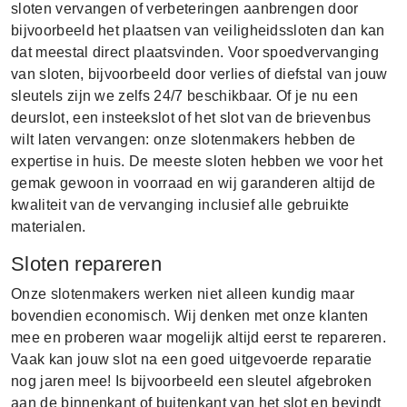
sloten vervangen of verbeteringen aanbrengen door
bijvoorbeeld het plaatsen van veiligheidssloten dan kan
dat meestal direct plaatsvinden. Voor spoedvervanging
van sloten, bijvoorbeeld door verlies of diefstal van jouw
sleutels zijn we zelfs 24/7 beschikbaar. Of je nu een
deurslot, een insteekslot of het slot van de brievenbus
wilt laten vervangen: onze slotenmakers hebben de
expertise in huis. De meeste sloten hebben we voor het
gemak gewoon in voorraad en wij garanderen altijd de
kwaliteit van de vervanging inclusief alle gebruikte
materialen.
Sloten repareren
Onze slotenmakers werken niet alleen kundig maar
bovendien economisch. Wij denken met onze klanten
mee en proberen waar mogelijk altijd eerst te repareren.
Vaak kan jouw slot na een goed uitgevoerde reparatie
nog jaren mee! Is bijvoorbeeld een sleutel afgebroken
aan de binnenkant of buitenkant van het slot en bevindt