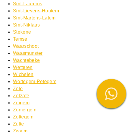
Sint-Laureins
Sint-Lievens-Houtem
Sint-Martens-Latem
Sint-Niklaas
Stekene
Temse
Waarschoot
Waasmunster
Wachtebeke
Wetteren
Wichelen
Wortegem-Petegem
Zele
Zelzate
Zingem
Zomergem
Zottegem
Zulte
Zwalm