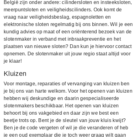
België zijn onder andere: cilindersloten en insteeksloten,
meerpuntsloten en veiligheidscilinders. Ook komt de
vraag naar veiligheidsbeslag, espagnoletten en
elektronische sloten regelmatig bij ons binnen. Wil je een
kundig advies op maat of een oriënterend bezoek van de
slotenmaker in verband met inbraakpreventie en het
plaatsen van nieuwe sloten? Dan kun je hiervoor contact
opnemen. De slotenmaker uit jouw regio staat altijd voor
je klaar!
Kluizen
Voor montage, reparaties of vervanging van kluizen ben
je bij ons van harte welkom. Voor het openen van kluizen
hebben wij deskundige en daarin gespecialiseerde
slotenmakers beschikbaar. Het openen van kluizen
behoort bij ons vakgebied en daar zijn we best een
beetje trots op. Bent je de sleutel van jouw kluis kwijt?
Ben je de code vergeten of wil je die veranderen of heb
je een oud exemplaar die je toch weer graag wilt gaan