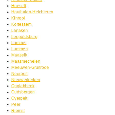
Hoeselt
Houthalen-Helchteren
Kinrooi
Kortessem
Lanaken
Leopoldsburg
Lommel
Lummen
Maaseik
Maasmechelen
Meeuwen-Gruitrode
Neerpelt
Nieuwerkerken
Opglabbeek
Oudsbergen
Overpelt
Peer
Riemst