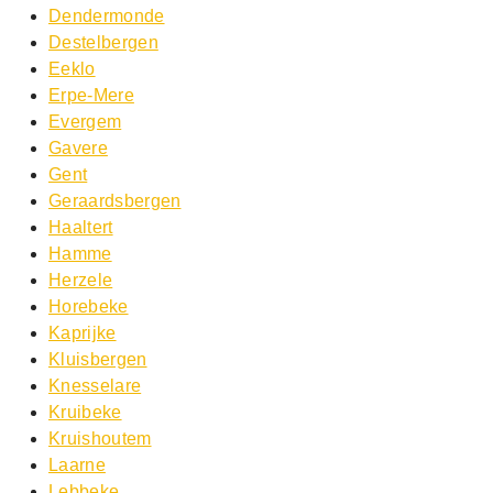
Dendermonde
Destelbergen
Eeklo
Erpe-Mere
Evergem
Gavere
Gent
Geraardsbergen
Haaltert
Hamme
Herzele
Horebeke
Kaprijke
Kluisbergen
Knesselare
Kruibeke
Kruishoutem
Laarne
Lebbeke