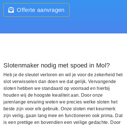
Offerte aanvragen
Slotenmaker nodig met spoed in Mol?
Heb je de sleutel verloren en wil je voor de zekerheid het
slot verwisselen dan doen we dat gelijk. Vervangende
sloten hebben we standaard op voorraad en hierbij
houden wij de hoogste kwaliteit aan. Door onze
jarenlange ervaring weten we precies welke sloten het
beste zijn voor elk gebruik. Onze sloten met keurmerk
zijn veilig, gaan lang mee en functioneren ook prima. Dat
is een prettige en bovendien een veilige gedachte. Door