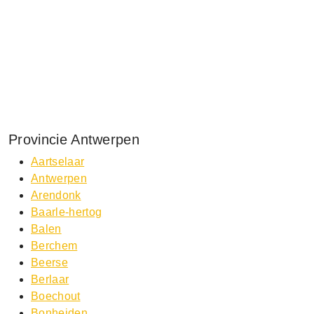
Provincie Antwerpen
Aartselaar
Antwerpen
Arendonk
Baarle-hertog
Balen
Berchem
Beerse
Berlaar
Boechout
Bonheiden