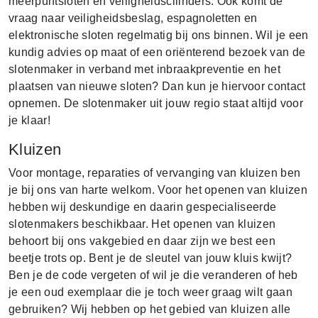
meerpuntsloten en veiligheidscilinders. Ook komt de
vraag naar veiligheidsbeslag, espagnoletten en
elektronische sloten regelmatig bij ons binnen. Wil je een
kundig advies op maat of een oriënterend bezoek van de
slotenmaker in verband met inbraakpreventie en het
plaatsen van nieuwe sloten? Dan kun je hiervoor contact
opnemen. De slotenmaker uit jouw regio staat altijd voor
je klaar!
Kluizen
Voor montage, reparaties of vervanging van kluizen ben
je bij ons van harte welkom. Voor het openen van kluizen
hebben wij deskundige en daarin gespecialiseerde
slotenmakers beschikbaar. Het openen van kluizen
behoort bij ons vakgebied en daar zijn we best een
beetje trots op. Bent je de sleutel van jouw kluis kwijt?
Ben je de code vergeten of wil je die veranderen of heb
je een oud exemplaar die je toch weer graag wilt gaan
gebruiken? Wij hebben op het gebied van kluizen alle