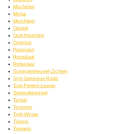
Machelen
Meise
Merchtem
Opwijk
Oud-Heverlee
Overijse
Pepingen
Roosdaal
Rotselaar
Scherpenheuvel-Zichem
Sint-Genesius-Rode
Sint-Pieters-Leeuw
Steenokkerzeel
Ternat
Tervuren
Tielt-Winge
Tienen
Tremelo