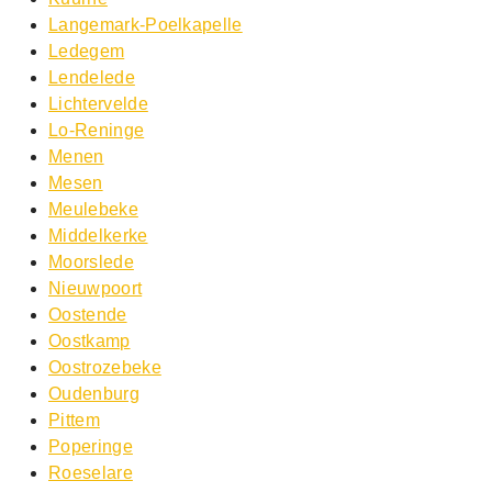
Langemark-Poelkapelle
Ledegem
Lendelede
Lichtervelde
Lo-Reninge
Menen
Mesen
Meulebeke
Middelkerke
Moorslede
Nieuwpoort
Oostende
Oostkamp
Oostrozebeke
Oudenburg
Pittem
Poperinge
Roeselare