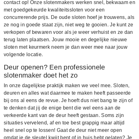
contact op! Onze slotenmakers werken snel, bekwaam en
met goedgekeurde kwaliteitssloten voor een
concurrerende prijs. De oude sloten hoef je trouwens, als
ze nog in goede staat zijn, niet weg te gooien. Je kunt ze
verkopen of bewaren voor als je weer verhuist en ze dan
terug laten plaatsen. Jouw mooie en degelijke nieuwe
sloten met keurmerk neem je dan weer mee naar jouw
volgende locatie.
Deur openen? Een professionele
slotenmaker doet het zo
In onze dagelijkse praktijk maken we veel mee. Sloten,
deuren en alles wat daarmee te maken heeft passeerde
bij ons al eens de revue. Je hoeft dus niet bang te zijn of
te denken dat jij de enige bent die wel eens aan de
verkeerde kant van de deur heeft gestaan. Soms zijn
situaties vervelend, af en toe best grappig maar altijd
heel snel op te lossen! Gaat de deur niet meer open
omdat je de sleutel kwijt bent of in huis hebt gelaten? Je