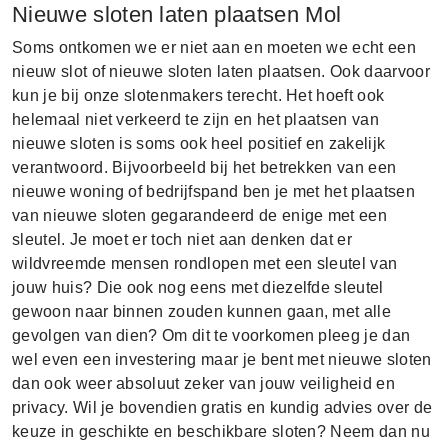
Nieuwe sloten laten plaatsen Mol
Soms ontkomen we er niet aan en moeten we echt een
nieuw slot of nieuwe sloten laten plaatsen. Ook daarvoor
kun je bij onze slotenmakers terecht. Het hoeft ook
helemaal niet verkeerd te zijn en het plaatsen van
nieuwe sloten is soms ook heel positief en zakelijk
verantwoord. Bijvoorbeeld bij het betrekken van een
nieuwe woning of bedrijfspand ben je met het plaatsen
van nieuwe sloten gegarandeerd de enige met een
sleutel. Je moet er toch niet aan denken dat er
wildvreemde mensen rondlopen met een sleutel van
jouw huis? Die ook nog eens met diezelfde sleutel
gewoon naar binnen zouden kunnen gaan, met alle
gevolgen van dien? Om dit te voorkomen pleeg je dan
wel even een investering maar je bent met nieuwe sloten
dan ook weer absoluut zeker van jouw veiligheid en
privacy. Wil je bovendien gratis en kundig advies over de
keuze in geschikte en beschikbare sloten? Neem dan nu