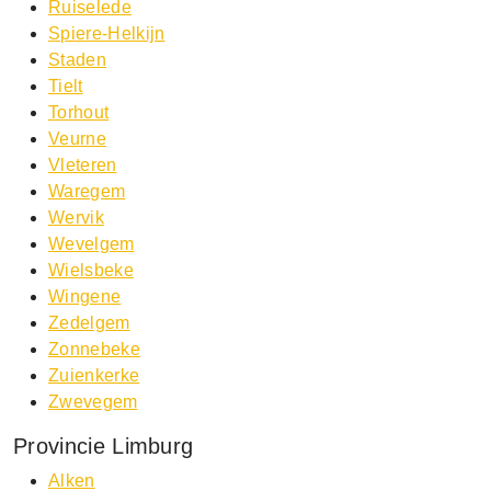
Ruiselede
Spiere-Helkijn
Staden
Tielt
Torhout
Veurne
Vleteren
Waregem
Wervik
Wevelgem
Wielsbeke
Wingene
Zedelgem
Zonnebeke
Zuienkerke
Zwevegem
Provincie Limburg
Alken