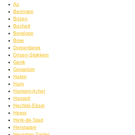
As
Beringen
Bilzen
Bocholt
Borgloon
Bree
Diepenbeek
Dilsen-Stokkem
Genk
Gingelom
Halen
Ham
Hamont-Achel
Hasselt
Hechtel-Eksel
Heers
Herk-de-Stad
Herstappe
Heusden-Zolder