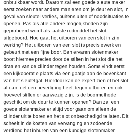
onbruikbaar wordt. Daarom zal een goede sleutelmaker
eerst zoeken naar andere manieren om je deur en slot, in
geval van sleutel verlies, buitensluiten of noodsituaties te
openen. Pas als alle andere mogelijkheden zijn
geprobeerd wordt als laatste redmiddel het slot
uitgeboord. Hoe gaat het uitboren van een slot in zijn
werking? Het uitboren van een slot is precisiewerk en
gebeurt met een fijne boor. Een ervaren slotenmaker
boort hiermee precies door de stiften in het slot die het
draaien van de cilinder tegen houden. Soms vindt eerst
een kijkoperatie plaats via een gaatje aan de bovenkant
van het sleutelgat. Hierdoor kan de expert zien of het slot
al dan niet een beveiliging heeft tegen uitboren en ook
hoeveel stiften er aanwezig zijn. Is de boormethode
geschikt om de deur te kunnen openen? Dan zal een
goede slotenmaker er altijd voor gaan om alleen de
cilinder uit te boren en het slot onbeschadigd te laten. Dit
scheelt in de kosten van vervanging en zodoende
verdiend het inhuren van een kundige slotenmaker