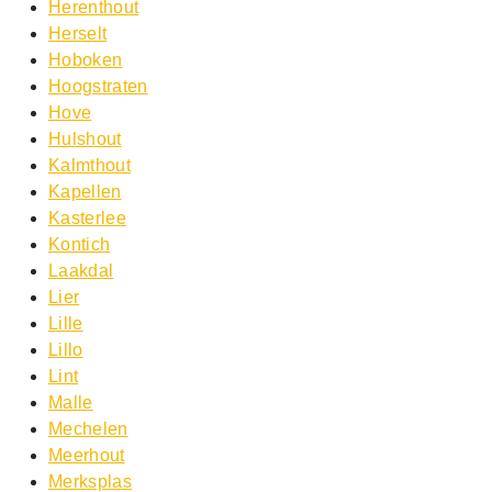
Herenthout
Herselt
Hoboken
Hoogstraten
Hove
Hulshout
Kalmthout
Kapellen
Kasterlee
Kontich
Laakdal
Lier
Lille
Lillo
Lint
Malle
Mechelen
Meerhout
Merksplas