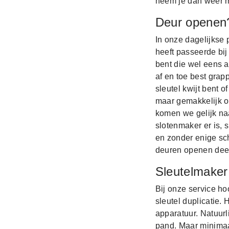
neem je dan weer m
Deur openen?
In onze dagelijkse
heeft passeerde bij 
bent die wel eens a
af en toe best grap
sleutel kwijt bent o
maar gemakkelijk o
komen we gelijk naa
slotenmaker er is,
en zonder enige sch
deuren openen deel
Sleutelmake
Bij onze service ho
sleutel duplicatie
apparatuur. Natuurl
pand. Maar minimaal