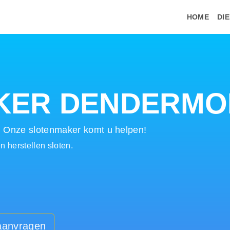
HOME
DI
KER DENDERMO
! Onze slotenmaker komt u helpen!
 herstellen sloten.
 aanvragen