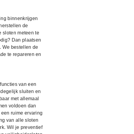
ing binnenkrijgen
herstellen de
e sloten meteen te
nodig? Dan plaatsen
n. We bestellen de
de te repareren en
dfuncties van een
degelijk sluiten en
kbaar met allemaal
rmen voldoen dan
 een ruime ervaring
ng van alle sloten
k. Wil je preventief