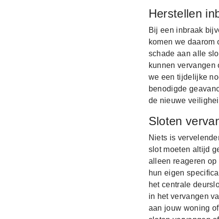
Herstellen i
Bij een inbraak bij
komen we daarom oo
schade aan alle slo
kunnen vervangen o
we een tijdelijke n
benodigde geavance
de nieuwe veilighei
Sloten verv
Niets is vervelender
slot moeten altijd 
alleen reageren op 
hun eigen specific
het centrale deurs
in het vervangen va
aan jouw woning of 