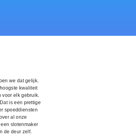
oen we dat gelijk.
hoogste kwaliteit
 voor elk gebruik.
Dat is een prettige
er spoeddiensten
over al onze
e een slotenmaker
 de deur zelf.