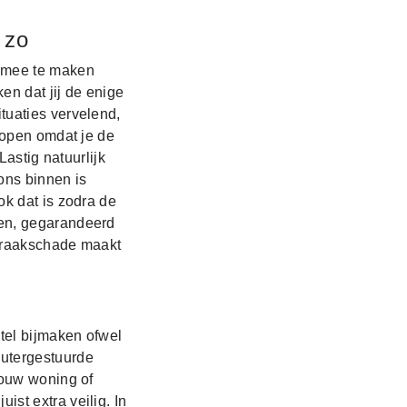
 zo
armee te maken
ken dat jij de enige
tuaties vervelend,
r open omdat je de
Lastig natuurlijk
ons binnen is
ok dat is zodra de
ren, gegarandeerd
nbraakschade maakt
tel bijmaken ofwel
putergestuurde
jouw woning of
st extra veilig. In