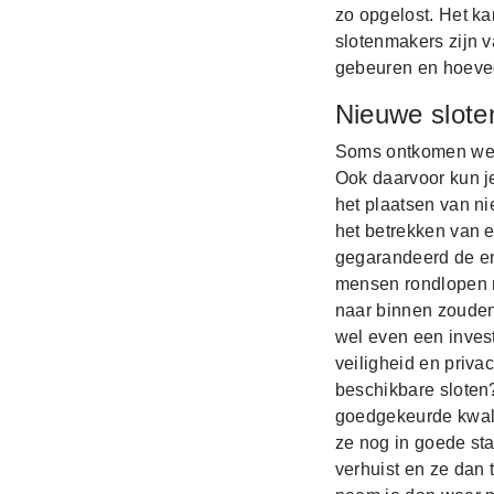
zo opgelost. Het ka
slotenmakers zijn v
gebeuren en hoevee
Nieuwe slote
Soms ontkomen we e
Ook daarvoor kun je
het plaatsen van ni
het betrekken van 
gegarandeerd de en
mensen rondlopen m
naar binnen zouden
wel even een inves
veiligheid en priva
beschikbare sloten
goedgekeurde kwalit
ze nog in goede sta
verhuist en ze dan