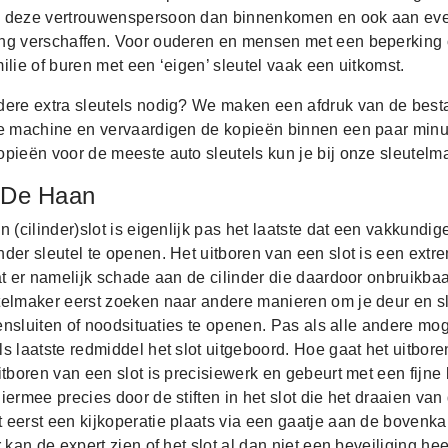
n deze vertrouwenspersoon dan binnenkomen en ook aan ev
ng verschaffen. Voor ouderen en mensen met een beperking
ilie of buren met een ‘eigen’ sleutel vaak een uitkomst.
dere extra sleutels nodig? We maken een afdruk van de besta
ze machine en vervaardigen de kopieën binnen een paar minu
pieën voor de meeste auto sleutels kun je bij onze sleutelma
n De Haan
n (cilinder)slot is eigenlijk pas het laatste dat een vakkundi
der sleutel te openen. Het uitboren van een slot is een ext
at er namelijk schade aan de cilinder die daardoor onbruikb
elmaker eerst zoeken naar andere manieren om je deur en slo
itensluiten of noodsituaties te openen. Pas als alle andere mo
s laatste redmiddel het slot uitgeboord. Hoe gaat het uitbore
itboren van een slot is precisiewerk en gebeurt met een fijne
iermee precies door de stiften in het slot die het draaien van 
eerst een kijkoperatie plaats via een gaatje aan de bovenka
 kan de expert zien of het slot al dan niet een beveiliging he