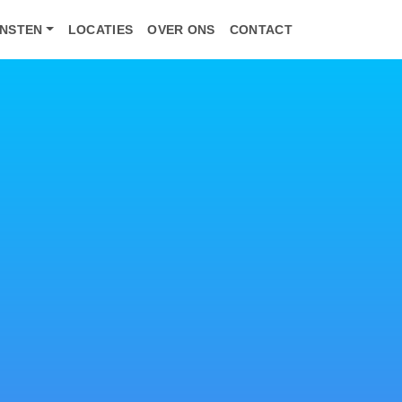
ENSTEN
LOCATIES
OVER ONS
CONTACT