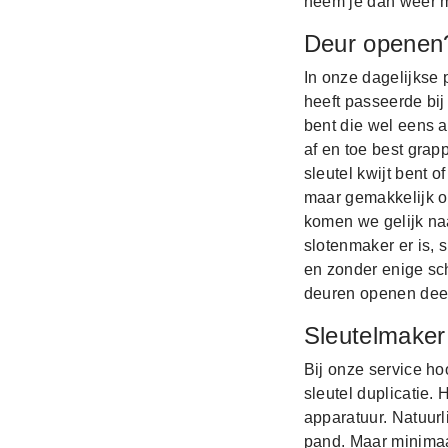
neem je dan weer m
Deur openen?
In onze dagelijkse
heeft passeerde bij 
bent die wel eens a
af en toe best grap
sleutel kwijt bent o
maar gemakkelijk o
komen we gelijk naa
slotenmaker er is,
en zonder enige sch
deuren openen deel
Sleutelmake
Bij onze service ho
sleutel duplicatie
apparatuur. Natuurl
pand. Maar minimaal