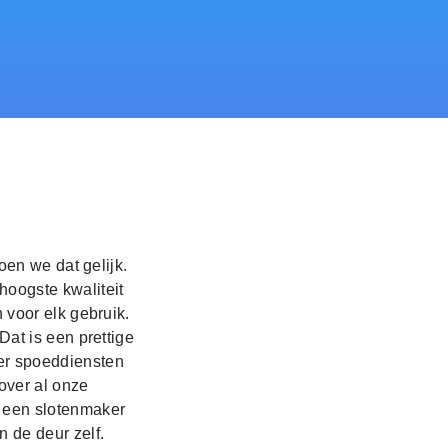
oen we dat gelijk.
hoogste kwaliteit
 voor elk gebruik.
Dat is een prettige
er spoeddiensten
over al onze
e een slotenmaker
 de deur zelf.