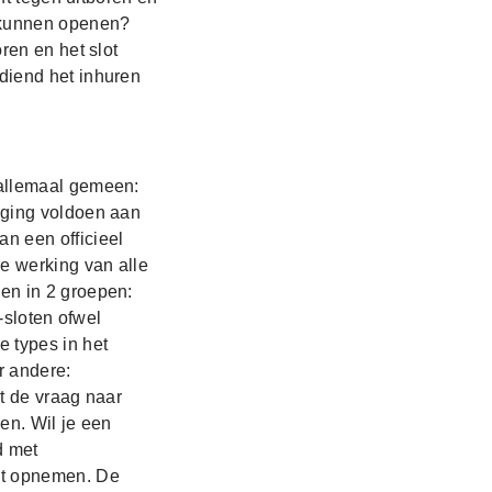
e kunnen openen?
ren en het slot
diend het inhuren
 allemaal gemeen:
nging voldoen aan
n een officieel
e werking van alle
en in 2 groepen:
-sloten ofwel
e types in het
r andere:
mt de vraag naar
en. Wil je een
d met
act opnemen. De