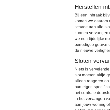
Herstellen i
Bij een inbraak bij
komen we daarom oo
schade aan alle slo
kunnen vervangen o
we een tijdelijke n
benodigde geavance
de nieuwe veilighei
Sloten verv
Niets is vervelender
slot moeten altijd 
alleen reageren op 
hun eigen specific
het centrale deurs
in het vervangen va
aan jouw woning of 