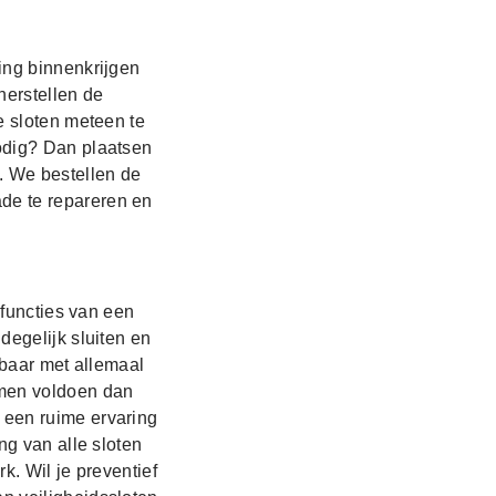
ing binnenkrijgen
herstellen de
e sloten meteen te
nodig? Dan plaatsen
n. We bestellen de
de te repareren en
dfuncties van een
degelijk sluiten en
kbaar met allemaal
rmen voldoen dan
 een ruime ervaring
ng van alle sloten
k. Wil je preventief