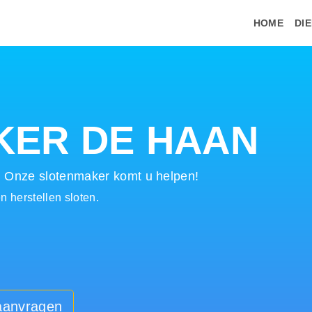
HOME
DI
ER DE HAAN
! Onze slotenmaker komt u helpen!
 herstellen sloten.
 aanvragen