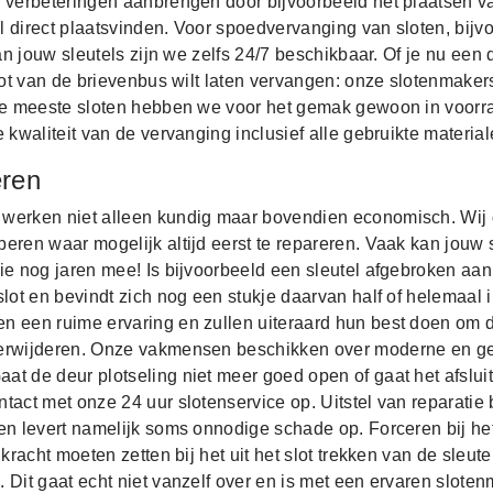
 verbeteringen aanbrengen door bijvoorbeeld het plaatsen va
 direct plaatsvinden. Voor spoedvervanging van sloten, bijv
van jouw sleutels zijn we zelfs 24/7 beschikbaar. Of je nu een 
slot van de brievenbus wilt laten vervangen: onze slotenmake
 De meeste sloten hebben we voor het gemak gewoon in voorr
 kwaliteit van de vervanging inclusief alle gebruikte material
eren
werken niet alleen kundig maar bovendien economisch. Wij
eren waar mogelijk altijd eerst te repareren. Vaak kan jouw 
ie nog jaren mee! Is bijvoorbeeld een sleutel afgebroken aan
slot en bevindt zich nog een stukje daarvan half of helemaal 
n een ruime ervaring en zullen uiteraard hun best doen om 
erwijderen. Onze vakmensen beschikken over moderne en ge
t de deur plotseling niet meer goed open of gaat het afslui
tact met onze 24 uur slotenservice op. Uitstel van reparatie b
en levert namelijk soms onnodige schade op. Forceren bij he
 kracht moeten zetten bij het uit het slot trekken van de sleut
 Dit gaat echt niet vanzelf over en is met een ervaren slote