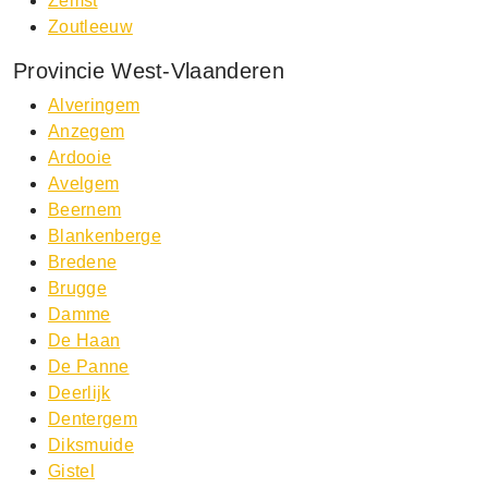
Zemst
Zoutleeuw
Provincie West-Vlaanderen
Alveringem
Anzegem
Ardooie
Avelgem
Beernem
Blankenberge
Bredene
Brugge
Damme
De Haan
De Panne
Deerlijk
Dentergem
Diksmuide
Gistel