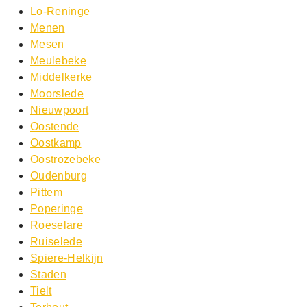
Lo-Reninge
Menen
Mesen
Meulebeke
Middelkerke
Moorslede
Nieuwpoort
Oostende
Oostkamp
Oostrozebeke
Oudenburg
Pittem
Poperinge
Roeselare
Ruiselede
Spiere-Helkijn
Staden
Tielt