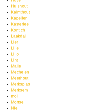
Hove
Hulshout
Kalmthout
Kapellen
Kasterlee
Kontich
Laakdal
Lier
Lille
Lillo
Lint
Malle
Mechelen
Meerhout
Merksplas
Merksem
mol
Mortsel
Niel