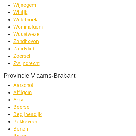
Wijnegem
Wilrijk
Willebroek
Wommelgem
Wuustwezel
Zandhoven
Zandvliet
Zoersel
Zwijndrecht
Provincie Vlaams-Brabant
Aarschot
Affligem
Asse
Beersel
Begijnendijk
Bekkevoort
Bertem