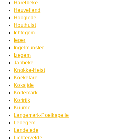
Harelbeke
Heuvelland
Hooglede
Houthulst
Ichtegem
Ieper
Ingelmunster
Izegem
Jabbeke
Knokke-Heist
Koekelare
Koksijde
Kortemark
Kortrijk
Kuurne
Langemark-Poelkapelle
Ledegem
Lendelede
Lichtervelde