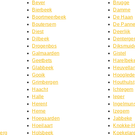
Bever
Brugge
Bierbeek
Damme
Boortmeerbeek
De Haan
Boutersem
De Pann
Diest
Deerlijk
Dilbeek
Denterg
Drogenbos
Diksmuid
Galmaarden
Gistel
Geetbets
Harelbek
Glabbeek
Heuvella
Gooik
Hooglede
Grimbergen
Houthulst
Haacht
Ichtegem
Halle
Ieper
Herent
Ingelmuns
Herne
Izegem
Hoegaarden
Jabbeke
Hoeilaart
Knokke-H
Berg
Holsbeek
Koekelar