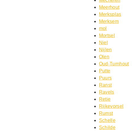
Mechelen
Meerhout
Merksplas
Merksem
mol
Mortsel
Niel
Nijlen
Olen
Oud-Turnhout
Putte
Puurs
Ranst
Ravels
Retie
Rijkevorsel
Rumst
Schelle
Schilde