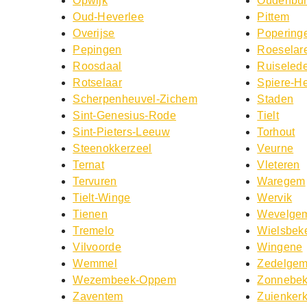
Opwijk
Oudenbu
Oud-Heverlee
Pittem
Overijse
Popering
Pepingen
Roeselar
Roosdaal
Ruiseled
Rotselaar
Spiere-He
Scherpenheuvel-Zichem
Staden
Sint-Genesius-Rode
Tielt
Sint-Pieters-Leeuw
Torhout
Steenokkerzeel
Veurne
Ternat
Vleteren
Tervuren
Waregem
Tielt-Winge
Wervik
Tienen
Wevelge
Tremelo
Wielsbek
Vilvoorde
Wingene
Wemmel
Zedelge
Wezembeek-Oppem
Zonnebe
Zaventem
Zuienker