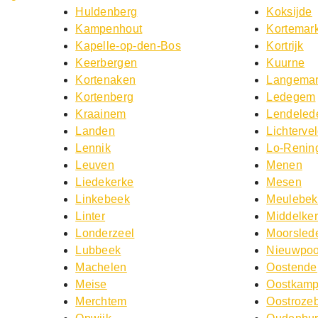
Huldenberg
Koksijde
Kampenhout
Kortemar
Kapelle-op-den-Bos
Kortrijk
Keerbergen
Kuurne
Kortenaken
Langemar
Kortenberg
Ledegem
Kraainem
Lendeled
Landen
Lichterve
Lennik
Lo-Renin
Leuven
Menen
Liedekerke
Mesen
Linkebeek
Meulebe
Linter
Middelke
Londerzeel
Moorsled
Lubbeek
Nieuwpoo
Machelen
Oostende
Meise
Oostkam
Merchtem
Oostroze