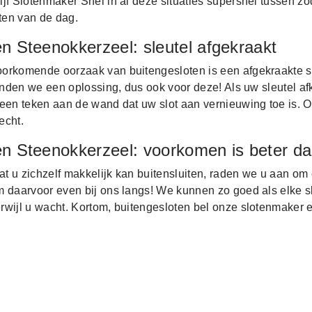
jf Slotenmaker Snel in al deze situaties supersnel tussen zo
iten van de dag.
n Steenokkerzeel: sleutel afgekraakt
orkomende oorzaak van buitengesloten is een afgekraakte s
vinden we een oplossing, dus ook voor deze! Als uw sleutel afk
een teken aan de wand dat uw slot aan vernieuwing toe is. O
echt.
en Steenokkerzeel: voorkomen is beter d
 u zichzelf makkelijk kan buitensluiten, raden we u aan om 
m daarvoor even bij ons langs! We kunnen zo goed als elke s
rwijl u wacht. Kortom, buitengesloten bel onze slotenmaker