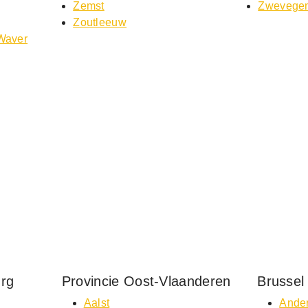
Zemst
Zwevege
Zoutleeuw
-Waver
urg
Provincie Oost-Vlaanderen
Brussel
Aalst
Ander