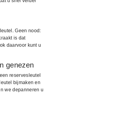
dat u snel verder
leutel. Geen nood:
raakt is dat
ok daarvoor kunt u
an genezen
een reservesleutel
leutel bijmaken en
 en we depanneren u