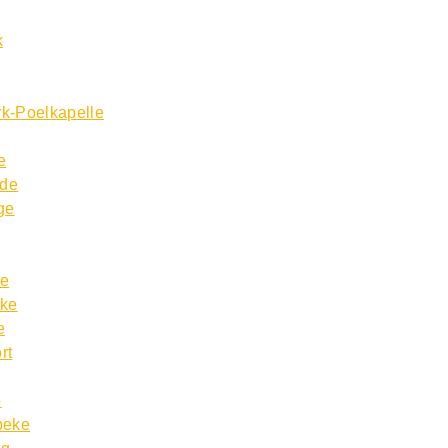
k
k-Poelkapelle
e
lde
ge
ke
rke
e
rt
p
beke