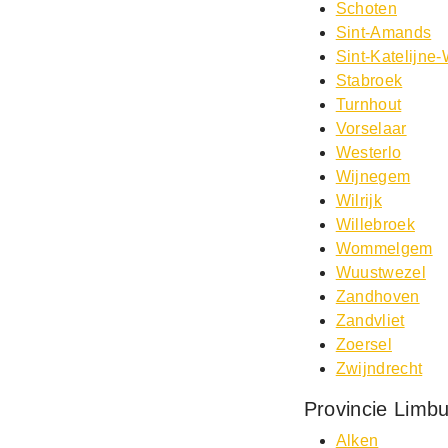
Schoten
Sint-Amands
Sint-Katelijne
Stabroek
Turnhout
Vorselaar
Westerlo
Wijnegem
Wilrijk
Willebroek
Wommelgem
Wuustwezel
Zandhoven
Zandvliet
Zoersel
Zwijndrecht
Provincie Limb
Alken