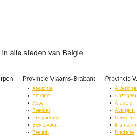
f in alle steden van Belgie
erpen
Provincie Vlaams-Brabant
Provincie 
Aarschot
Alvering
Affligem
Anzegem
Asse
Ardooie
Beersel
Avelgem
Begijnendijk
Beernem
Bekkevoort
Blankenb
Bertem
Bredene