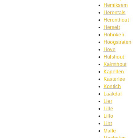
Hemiksem
Herentals
Herenthout
Herselt
Hoboken
Hoogstraten
Hove
Hulshout
Kalmthout
Kapellen
Kasterlee
Kontich
Laakdal
Lier
Lille
Lillo
Lint
Malle