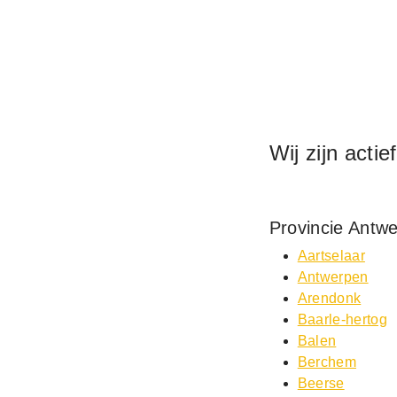
Wij zijn actie
Provincie Antw
Aartselaar
Antwerpen
Arendonk
Baarle-hertog
Balen
Berchem
Beerse