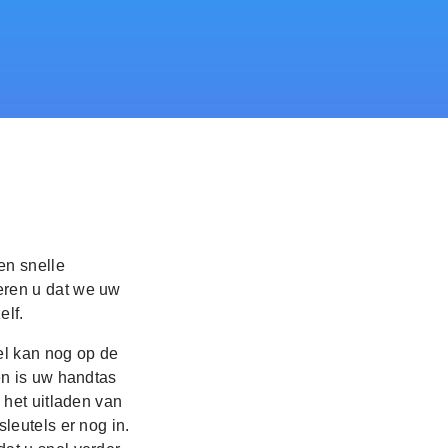
en snelle
eren u dat we uw
elf.
el kan nog op de
en is uw handtas
 het uitladen van
leutels er nog in.