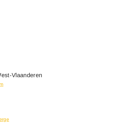
West-Vlaanderen
em
erge