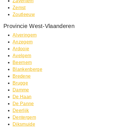
Zaventem
Zemst
Zoutleeuw
Provincie West-Vlaanderen
Alveringem
Anzegem
Ardooie
Avelgem
Beernem
Blankenberge
Bredene
Brugge
Damme
De Haan
De Panne
Deerlijk
Dentergem
Diksmuide