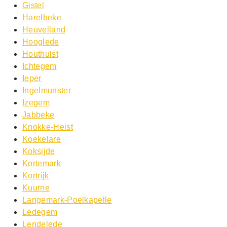
Gistel
Harelbeke
Heuvelland
Hooglede
Houthulst
Ichtegem
Ieper
Ingelmunster
Izegem
Jabbeke
Knokke-Heist
Koekelare
Koksijde
Kortemark
Kortrijk
Kuurne
Langemark-Poelkapelle
Ledegem
Lendelede