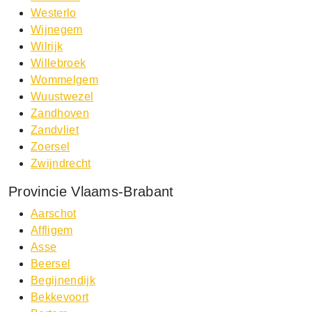
Westerlo
Wijnegem
Wilrijk
Willebroek
Wommelgem
Wuustwezel
Zandhoven
Zandvliet
Zoersel
Zwijndrecht
Provincie Vlaams-Brabant
Aarschot
Affligem
Asse
Beersel
Begijnendijk
Bekkevoort