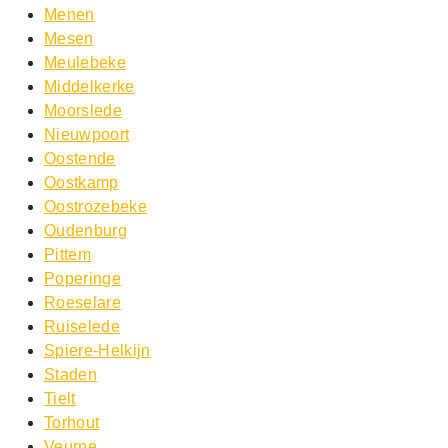
Menen
Mesen
Meulebeke
Middelkerke
Moorslede
Nieuwpoort
Oostende
Oostkamp
Oostrozebeke
Oudenburg
Pittem
Poperinge
Roeselare
Ruiselede
Spiere-Helkijn
Staden
Tielt
Torhout
Veurne