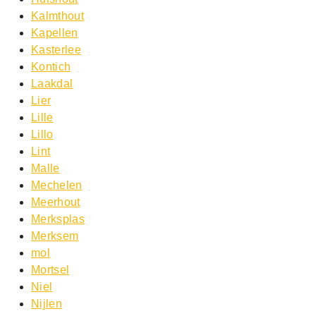
Kalmthout
Kapellen
Kasterlee
Kontich
Laakdal
Lier
Lille
Lillo
Lint
Malle
Mechelen
Meerhout
Merksplas
Merksem
mol
Mortsel
Niel
Nijlen