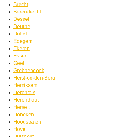
Brecht
Berendrecht
Dessel
Deurne
Duffel
Edegem
Ekeren
Essen
Geel
Grobbendonk
Heist-op-den-Berg
Hemiksem
Herentals
Herenthout
Herselt
Hoboken
Hoogstraten
Hove
Hulshout