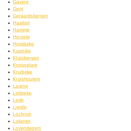
Gavere
Gent
Geraardsbergen
Haaltert
Hamme
Herzele
Horebeke
Kaprijke
Kluisbergen
Knesselare
Kruibeke
Kruishoutem
Laarne
Lebbeke
Lede
Lierde
Lochristi
Lokeren
Lovendegem