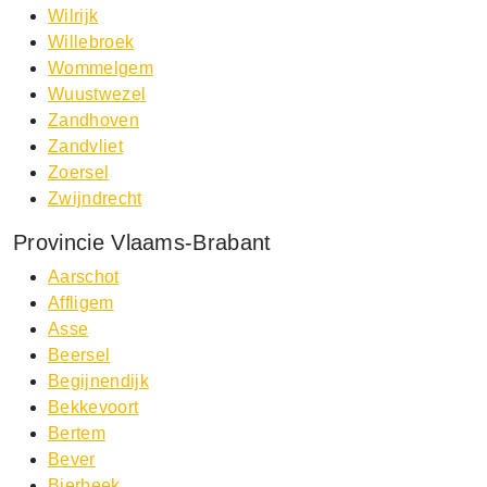
Wilrijk
Willebroek
Wommelgem
Wuustwezel
Zandhoven
Zandvliet
Zoersel
Zwijndrecht
Provincie Vlaams-Brabant
Aarschot
Affligem
Asse
Beersel
Begijnendijk
Bekkevoort
Bertem
Bever
Bierbeek