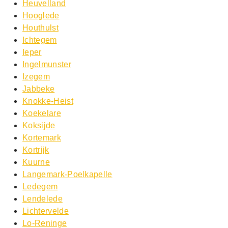
Heuvelland
Hooglede
Houthulst
Ichtegem
Ieper
Ingelmunster
Izegem
Jabbeke
Knokke-Heist
Koekelare
Koksijde
Kortemark
Kortrijk
Kuurne
Langemark-Poelkapelle
Ledegem
Lendelede
Lichtervelde
Lo-Reninge