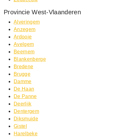
Provincie West-Vlaanderen
Alveringem
Anzegem
Ardooie
Avelgem
Beernem
Blankenberge
Bredene
Brugge
Damme
De Haan
De Panne
Deerlijk
Dentergem
Diksmuide
Gistel
Harelbeke