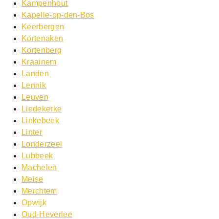
Kampenhout
Kapelle-op-den-Bos
Keerbergen
Kortenaken
Kortenberg
Kraainem
Landen
Lennik
Leuven
Liedekerke
Linkebeek
Linter
Londerzeel
Lubbeek
Machelen
Meise
Merchtem
Opwijk
Oud-Heverlee