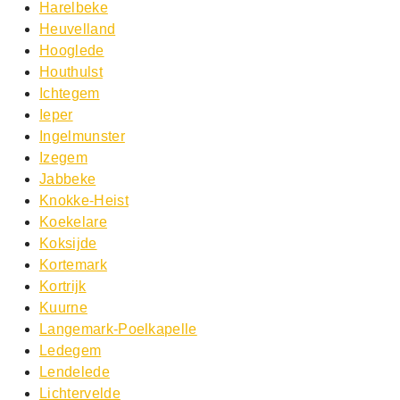
Harelbeke
Heuvelland
Hooglede
Houthulst
Ichtegem
Ieper
Ingelmunster
Izegem
Jabbeke
Knokke-Heist
Koekelare
Koksijde
Kortemark
Kortrijk
Kuurne
Langemark-Poelkapelle
Ledegem
Lendelede
Lichtervelde