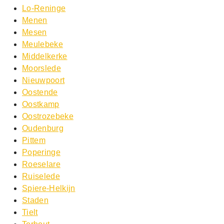
Lo-Reninge
Menen
Mesen
Meulebeke
Middelkerke
Moorslede
Nieuwpoort
Oostende
Oostkamp
Oostrozebeke
Oudenburg
Pittem
Poperinge
Roeselare
Ruiselede
Spiere-Helkijn
Staden
Tielt