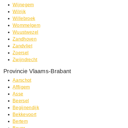
Wijnegem
Wilrijk
Willebroek
Wommelgem
Wuustwezel
Zandhoven
Zandvliet
Zoersel
Zwijndrecht
Provincie Vlaams-Brabant
Aarschot
Affligem
Asse
Beersel
Begijnendijk
Bekkevoort
Bertem