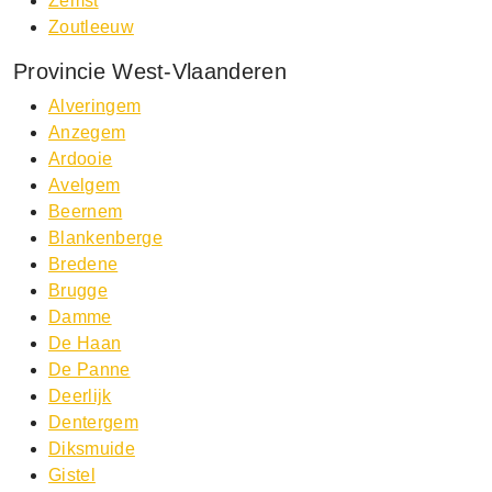
Zemst
Zoutleeuw
Provincie West-Vlaanderen
Alveringem
Anzegem
Ardooie
Avelgem
Beernem
Blankenberge
Bredene
Brugge
Damme
De Haan
De Panne
Deerlijk
Dentergem
Diksmuide
Gistel