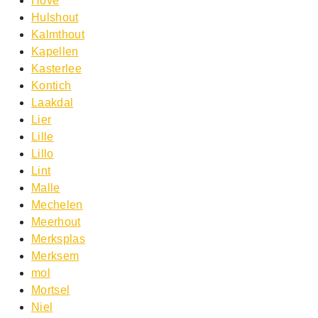
Hove
Hulshout
Kalmthout
Kapellen
Kasterlee
Kontich
Laakdal
Lier
Lille
Lillo
Lint
Malle
Mechelen
Meerhout
Merksplas
Merksem
mol
Mortsel
Niel