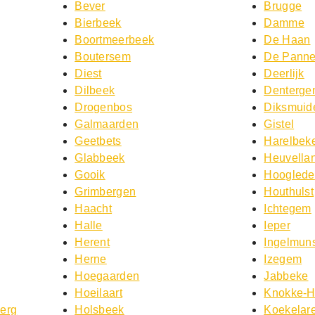
Bever
Brugge
Bierbeek
Damme
Boortmeerbeek
De Haan
Boutersem
De Pann
Diest
Deerlijk
Dilbeek
Denterg
Drogenbos
Diksmuid
Galmaarden
Gistel
Geetbets
Harelbek
Glabbeek
Heuvella
Gooik
Hooglede
Grimbergen
Houthulst
Haacht
Ichtegem
Halle
Ieper
Herent
Ingelmuns
Herne
Izegem
Hoegaarden
Jabbeke
Hoeilaart
Knokke-H
Berg
Holsbeek
Koekelar