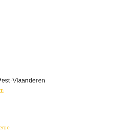
West-Vlaanderen
em
erge