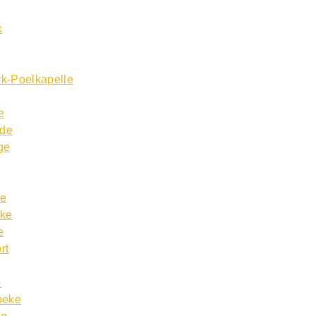
k
k-Poelkapelle
e
lde
ge
ke
rke
e
rt
p
beke