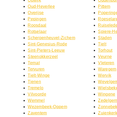
Opwijk
Oudenbu
Oud-Heverlee
Pittem
Overijse
Popering
Pepingen
Roeselar
Roosdaal
Ruiseled
Rotselaar
Spiere-He
Scherpenheuvel-Zichem
Staden
Sint-Genesius-Rode
Tielt
Sint-Pieters-Leeuw
Torhout
Steenokkerzeel
Veurne
Ternat
Vleteren
Tervuren
Waregem
Tielt-Winge
Wervik
Tienen
Wevelge
Tremelo
Wielsbek
Vilvoorde
Wingene
Wemmel
Zedelge
Wezembeek-Oppem
Zonnebe
Zaventem
Zuienker