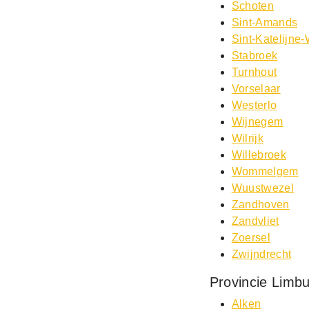
Schoten
Sint-Amands
Sint-Katelijne
Stabroek
Turnhout
Vorselaar
Westerlo
Wijnegem
Wilrijk
Willebroek
Wommelgem
Wuustwezel
Zandhoven
Zandvliet
Zoersel
Zwijndrecht
Provincie Limb
Alken