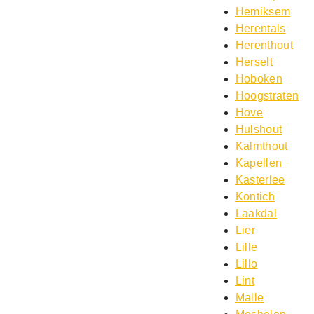
Hemiksem
Herentals
Herenthout
Herselt
Hoboken
Hoogstraten
Hove
Hulshout
Kalmthout
Kapellen
Kasterlee
Kontich
Laakdal
Lier
Lille
Lillo
Lint
Malle