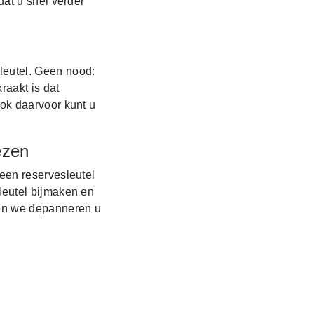
dat u snel verder
leutel. Geen nood:
raakt is dat
ok daarvoor kunt u
ezen
een reservesleutel
leutel bijmaken en
 en we depanneren u