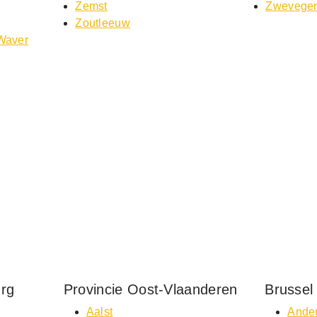
Zemst
Zwevege
Zoutleeuw
-Waver
urg
Provincie Oost-Vlaanderen
Brussel
Aalst
Ander