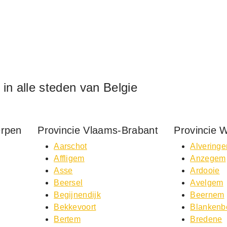
f in alle steden van Belgie
erpen
Provincie Vlaams-Brabant
Provincie 
Aarschot
Alvering
Affligem
Anzegem
Asse
Ardooie
Beersel
Avelgem
Begijnendijk
Beernem
Bekkevoort
Blankenb
Bertem
Bredene