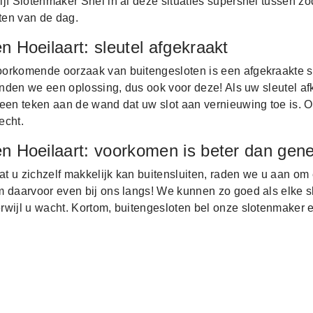
jf Slotenmaker Snel in al deze situaties supersnel tussen zo
iten van de dag.
n Hoeilaart: sleutel afgekraakt
orkomende oorzaak van buitengesloten is een afgekraakte s
vinden we een oplossing, dus ook voor deze! Als uw sleutel afk
een teken aan de wand dat uw slot aan vernieuwing toe is. O
echt.
en Hoeilaart: voorkomen is beter dan gen
 u zichzelf makkelijk kan buitensluiten, raden we u aan om 
m daarvoor even bij ons langs! We kunnen zo goed als elke s
rwijl u wacht. Kortom, buitengesloten bel onze slotenmaker