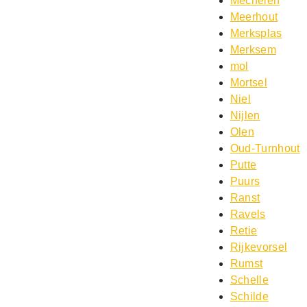
Mechelen
Meerhout
Merksplas
Merksem
mol
Mortsel
Niel
Nijlen
Olen
Oud-Turnhout
Putte
Puurs
Ranst
Ravels
Retie
Rijkevorsel
Rumst
Schelle
Schilde