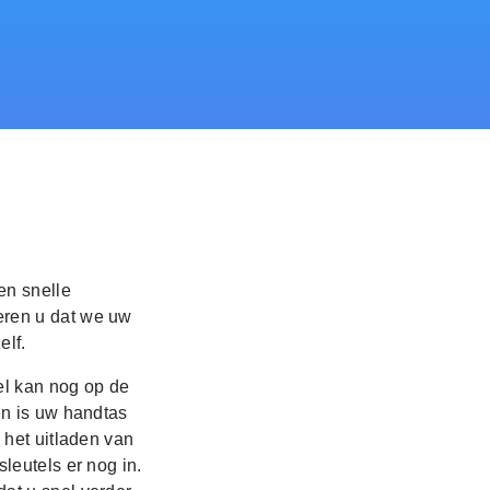
en snelle
eren u dat we uw
elf.
el kan nog op de
en is uw handtas
 het uitladen van
leutels er nog in.