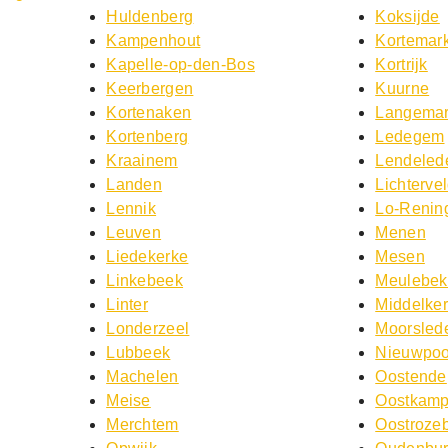
Huldenberg
Koksijde
Kampenhout
Kortemar
Kapelle-op-den-Bos
Kortrijk
Keerbergen
Kuurne
Kortenaken
Langemar
Kortenberg
Ledegem
Kraainem
Lendeled
Landen
Lichterve
Lennik
Lo-Renin
Leuven
Menen
Liedekerke
Mesen
Linkebeek
Meulebe
Linter
Middelke
Londerzeel
Moorsled
Lubbeek
Nieuwpoo
Machelen
Oostende
Meise
Oostkam
Merchtem
Oostroze