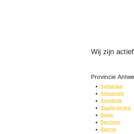
Wij zijn actie
Provincie Antw
Aartselaar
Antwerpen
Arendonk
Baarle-hertog
Balen
Berchem
Beerse