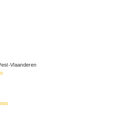
West-Vlaanderen
em
erge