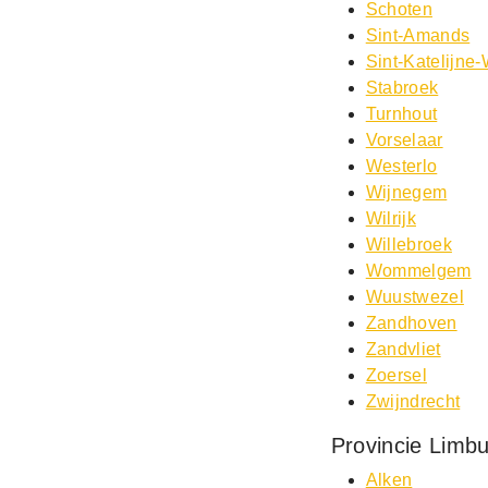
Schoten
Sint-Amands
Sint-Katelijne
Stabroek
Turnhout
Vorselaar
Westerlo
Wijnegem
Wilrijk
Willebroek
Wommelgem
Wuustwezel
Zandhoven
Zandvliet
Zoersel
Zwijndrecht
Provincie Limb
Alken