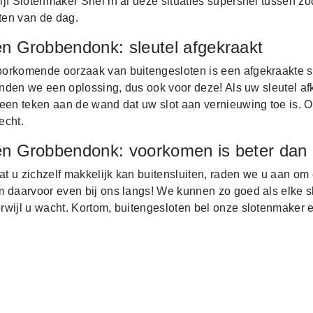
jf Slotenmaker Snel in al deze situaties supersnel tussen zo
iten van de dag.
en Grobbendonk: sleutel afgekraakt
orkomende oorzaak van buitengesloten is een afgekraakte s
vinden we een oplossing, dus ook voor deze! Als uw sleutel afk
een teken aan de wand dat uw slot aan vernieuwing toe is. O
echt.
en Grobbendonk: voorkomen is beter dan
 u zichzelf makkelijk kan buitensluiten, raden we u aan om 
m daarvoor even bij ons langs! We kunnen zo goed als elke s
rwijl u wacht. Kortom, buitengesloten bel onze slotenmaker