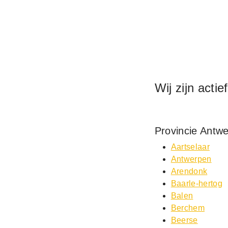
Wij zijn actie
Provincie Antw
Aartselaar
Antwerpen
Arendonk
Baarle-hertog
Balen
Berchem
Beerse