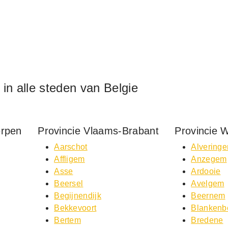
f in alle steden van Belgie
erpen
Provincie Vlaams-Brabant
Provincie 
Aarschot
Alvering
Affligem
Anzegem
Asse
Ardooie
Beersel
Avelgem
Begijnendijk
Beernem
Bekkevoort
Blankenb
Bertem
Bredene