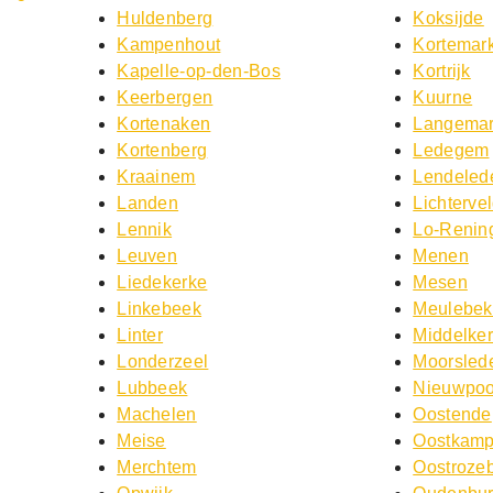
Huldenberg
Koksijde
Kampenhout
Kortemar
Kapelle-op-den-Bos
Kortrijk
Keerbergen
Kuurne
Kortenaken
Langemar
Kortenberg
Ledegem
Kraainem
Lendeled
Landen
Lichterve
Lennik
Lo-Renin
Leuven
Menen
Liedekerke
Mesen
Linkebeek
Meulebe
Linter
Middelke
Londerzeel
Moorsled
Lubbeek
Nieuwpoo
Machelen
Oostende
Meise
Oostkam
Merchtem
Oostroze