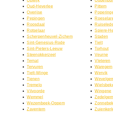
Opwijk
Oudenbu
Oud-Heverlee
Pittem
Overijse
Popering
Pepingen
Roeselar
Roosdaal
Ruiseled
Rotselaar
Spiere-He
Scherpenheuvel-Zichem
Staden
Sint-Genesius-Rode
Tielt
Sint-Pieters-Leeuw
Torhout
Steenokkerzeel
Veurne
Ternat
Vleteren
Tervuren
Waregem
Tielt-Winge
Wervik
Tienen
Wevelge
Tremelo
Wielsbek
Vilvoorde
Wingene
Wemmel
Zedelge
Wezembeek-Oppem
Zonnebe
Zaventem
Zuienker