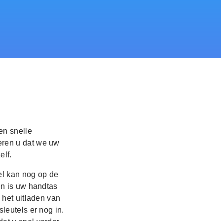
en snelle
eren u dat we uw
elf.
el kan nog op de
en is uw handtas
 het uitladen van
leutels er nog in.