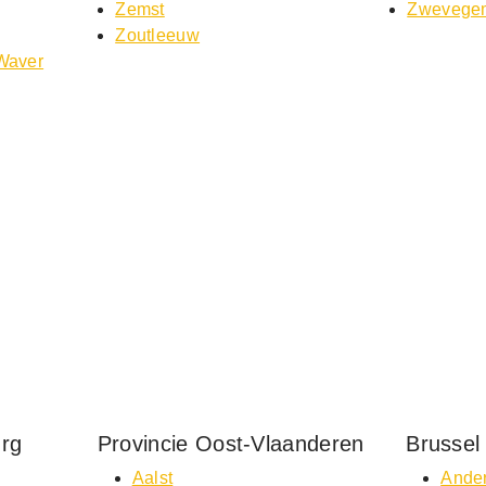
Zemst
Zwevege
Zoutleeuw
-Waver
urg
Provincie Oost-Vlaanderen
Brussel
Aalst
Ander