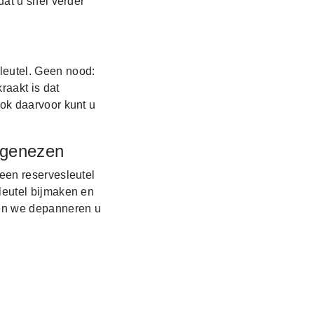
dat u snel verder
leutel. Geen nood:
raakt is dat
ok daarvoor kunt u
 genezen
een reservesleutel
leutel bijmaken en
 en we depanneren u