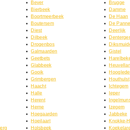
Bever
Brugge
Bierbeek
Damme
Boortmeerbeek
De Haan
Boutersem
De Pann
Diest
Deerlijk
Dilbeek
Denterg
Drogenbos
Diksmuid
Galmaarden
Gistel
Geetbets
Harelbek
Glabbeek
Heuvella
Gooik
Hooglede
Grimbergen
Houthulst
Haacht
Ichtegem
Halle
Ieper
Herent
Ingelmuns
Herne
Izegem
Hoegaarden
Jabbeke
Hoeilaart
Knokke-H
Berg
Holsbeek
Koekelar