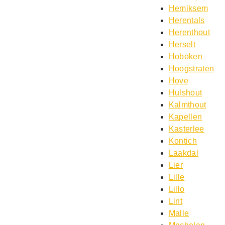
Hemiksem
Herentals
Herenthout
Herselt
Hoboken
Hoogstraten
Hove
Hulshout
Kalmthout
Kapellen
Kasterlee
Kontich
Laakdal
Lier
Lille
Lillo
Lint
Malle