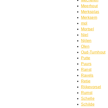
Mechelen
Meerhout
Merksplas
Merksem
mol
Mortsel
Niel
Nijlen
Olen
Oud-Turnhout
Putte
Puurs
Ranst
Ravels
Retie
Rijkevorsel
Rumst
Schelle
Schilde