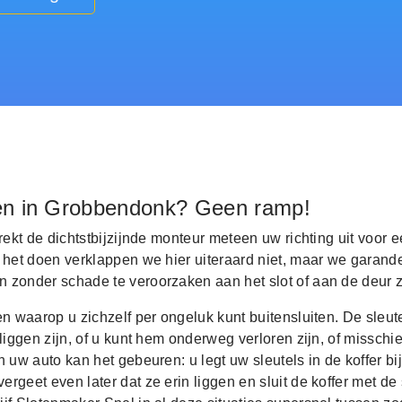
en in Grobbendonk? Geen ramp!
trekt de dichtstbijzijnde monteur meteen uw richting uit voor e
 het doen verklappen we hier uiteraard niet, maar we garand
 zonder schade te veroorzaken aan het slot of aan de deur z
en waarop u zichzelf per ongeluk kunt buitensluiten. De sleut
 liggen zijn, of u kunt hem onderweg verloren zijn, of misschi
n uw auto kan het gebeuren: u legt uw sleutels in de koffer bij
rgeet even later dat ze erin liggen en sluit de koffer met de s