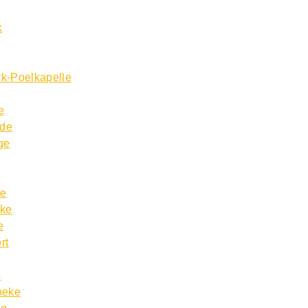
k
k-Poelkapelle
e
lde
ge
ke
rke
e
rt
p
beke