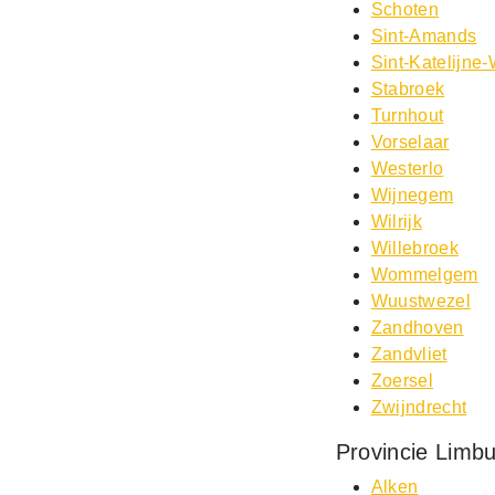
Schoten
Sint-Amands
Sint-Katelijne
Stabroek
Turnhout
Vorselaar
Westerlo
Wijnegem
Wilrijk
Willebroek
Wommelgem
Wuustwezel
Zandhoven
Zandvliet
Zoersel
Zwijndrecht
Provincie Limb
Alken