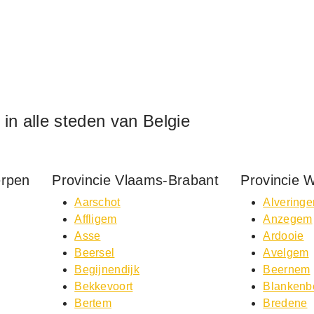
f in alle steden van Belgie
erpen
Provincie Vlaams-Brabant
Provincie 
Aarschot
Alvering
Affligem
Anzegem
Asse
Ardooie
Beersel
Avelgem
Begijnendijk
Beernem
Bekkevoort
Blankenb
Bertem
Bredene