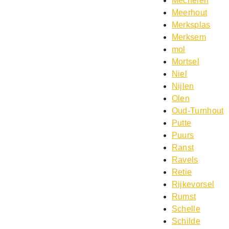
Mechelen
Meerhout
Merksplas
Merksem
mol
Mortsel
Niel
Nijlen
Olen
Oud-Turnhout
Putte
Puurs
Ranst
Ravels
Retie
Rijkevorsel
Rumst
Schelle
Schilde