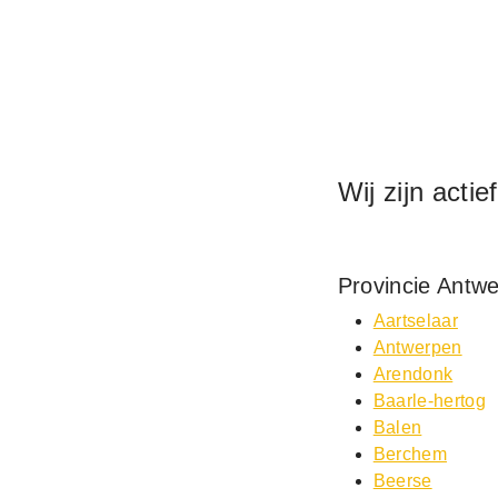
Wij zijn actie
Provincie Antw
Aartselaar
Antwerpen
Arendonk
Baarle-hertog
Balen
Berchem
Beerse