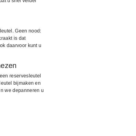
dat u snel verder
leutel. Geen nood:
raakt is dat
ok daarvoor kunt u
nezen
een reservesleutel
leutel bijmaken en
 en we depanneren u