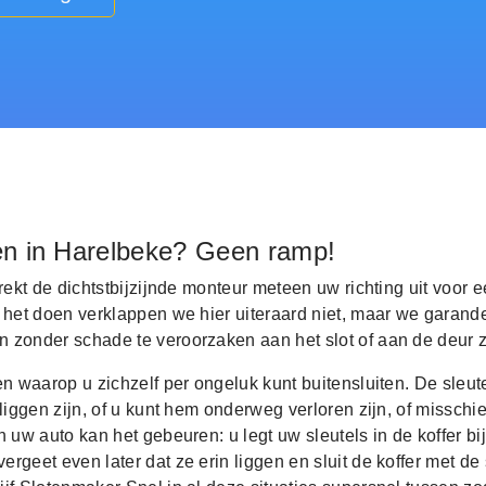
en in Harelbeke? Geen ramp!
trekt de dichtstbijzijnde monteur meteen uw richting uit voor e
 het doen verklappen we hier uiteraard niet, maar we garand
 zonder schade te veroorzaken aan het slot of aan de deur z
en waarop u zichzelf per ongeluk kunt buitensluiten. De sleut
 liggen zijn, of u kunt hem onderweg verloren zijn, of misschi
n uw auto kan het gebeuren: u legt uw sleutels in de koffer bij
rgeet even later dat ze erin liggen en sluit de koffer met de s