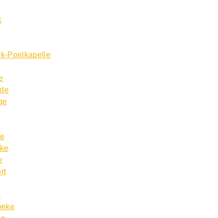
k
k-Poelkapelle
e
lde
ge
ke
rke
e
rt
p
beke