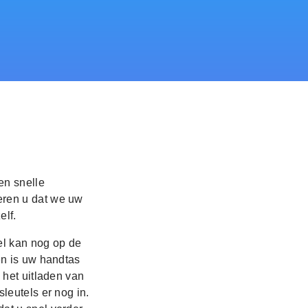
en snelle
eren u dat we uw
elf.
el kan nog op de
en is uw handtas
 het uitladen van
leutels er nog in.