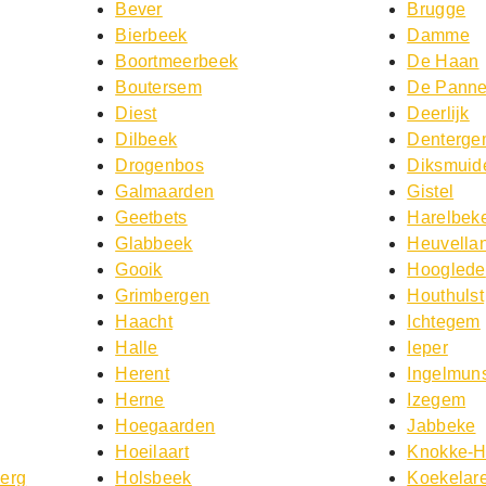
Bever
Brugge
Bierbeek
Damme
Boortmeerbeek
De Haan
Boutersem
De Pann
Diest
Deerlijk
Dilbeek
Denterg
Drogenbos
Diksmuid
Galmaarden
Gistel
Geetbets
Harelbek
Glabbeek
Heuvella
Gooik
Hooglede
Grimbergen
Houthulst
Haacht
Ichtegem
Halle
Ieper
Herent
Ingelmuns
Herne
Izegem
Hoegaarden
Jabbeke
Hoeilaart
Knokke-H
Berg
Holsbeek
Koekelar