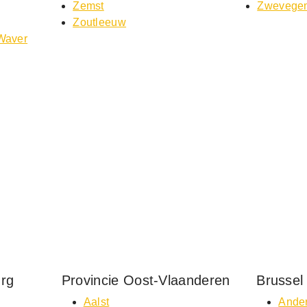
Zemst
Zwevege
Zoutleeuw
-Waver
urg
Provincie Oost-Vlaanderen
Brussel
Aalst
Ander