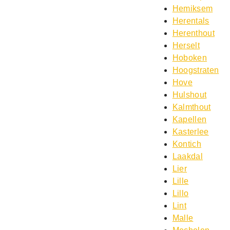
Hemiksem
Herentals
Herenthout
Herselt
Hoboken
Hoogstraten
Hove
Hulshout
Kalmthout
Kapellen
Kasterlee
Kontich
Laakdal
Lier
Lille
Lillo
Lint
Malle