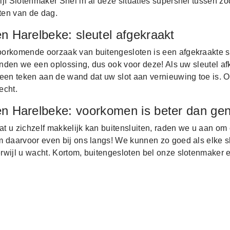
jf Slotenmaker Snel in al deze situaties supersnel tussen zo
iten van de dag.
n Harelbeke: sleutel afgekraakt
orkomende oorzaak van buitengesloten is een afgekraakte s
vinden we een oplossing, dus ook voor deze! Als uw sleutel afk
een teken aan de wand dat uw slot aan vernieuwing toe is. O
echt.
en Harelbeke: voorkomen is beter dan ge
 u zichzelf makkelijk kan buitensluiten, raden we u aan om 
m daarvoor even bij ons langs! We kunnen zo goed als elke s
rwijl u wacht. Kortom, buitengesloten bel onze slotenmaker