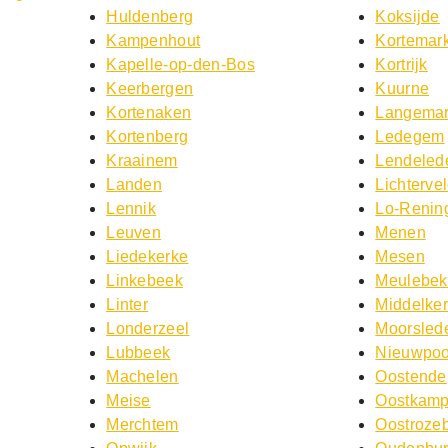
Huldenberg
Koksijde
Kampenhout
Kortemar
Kapelle-op-den-Bos
Kortrijk
Keerbergen
Kuurne
Kortenaken
Langemar
Kortenberg
Ledegem
Kraainem
Lendeled
Landen
Lichterve
Lennik
Lo-Renin
Leuven
Menen
Liedekerke
Mesen
Linkebeek
Meulebe
Linter
Middelke
Londerzeel
Moorsled
Lubbeek
Nieuwpoo
Machelen
Oostende
Meise
Oostkam
Merchtem
Oostroze