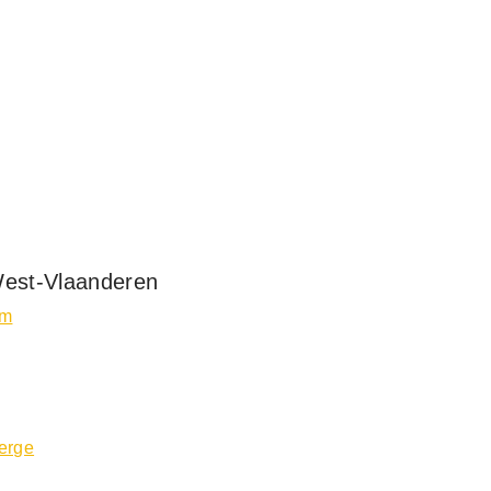
West-Vlaanderen
em
erge