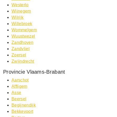
Westerlo
Wijnegem
Wilrijk
Willebroek
Wommelgem
Wuustwezel
Zandhoven
Zandvliet
Zoersel
Zwijndrecht
Provincie Vlaams-Brabant
Aarschot
Affligem
Asse
Beersel
Begijnendijk
Bekkevoort