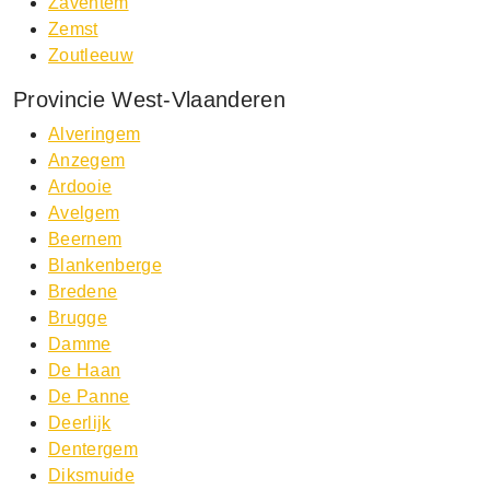
Zaventem
Zemst
Zoutleeuw
Provincie West-Vlaanderen
Alveringem
Anzegem
Ardooie
Avelgem
Beernem
Blankenberge
Bredene
Brugge
Damme
De Haan
De Panne
Deerlijk
Dentergem
Diksmuide