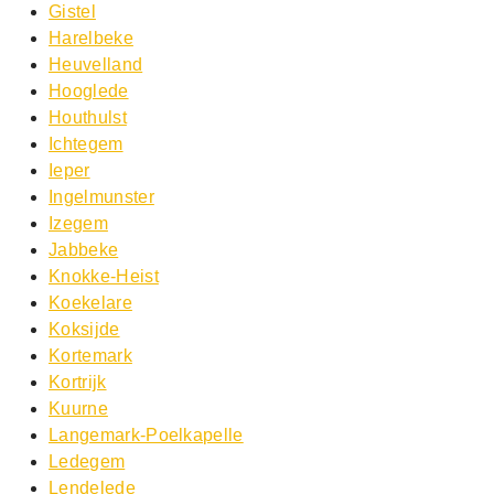
Gistel
Harelbeke
Heuvelland
Hooglede
Houthulst
Ichtegem
Ieper
Ingelmunster
Izegem
Jabbeke
Knokke-Heist
Koekelare
Koksijde
Kortemark
Kortrijk
Kuurne
Langemark-Poelkapelle
Ledegem
Lendelede