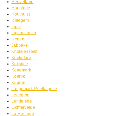
Heuvelland
Hooglede
Houthulst
Ichtegem
Ieper
Ingelmunster
Izegem
Jabbeke
Knokke-Heist
Koekelare
Koksijde
Kortemark
Kortrijk
Kuurne
Langemark-Poelkapelle
Ledegem
Lendelede
Lichtervelde
Lo-Reninge