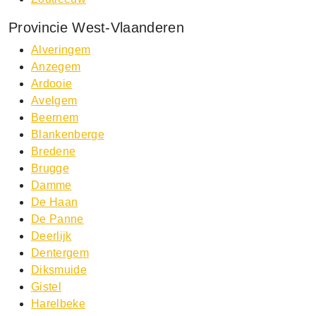
Provincie West-Vlaanderen
Alveringem
Anzegem
Ardooie
Avelgem
Beernem
Blankenberge
Bredene
Brugge
Damme
De Haan
De Panne
Deerlijk
Dentergem
Diksmuide
Gistel
Harelbeke