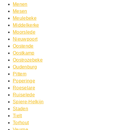
Menen
Mesen
Meulebeke
Middelkerke
Moorslede
Nieuwpoort
Oostende
Oostkamp
Oostrozebeke
Oudenburg
Pittem
Poperinge
Roeselare
Ruiselede
Spiere-Helkijn
Staden
Tielt
Torhout
Veurne