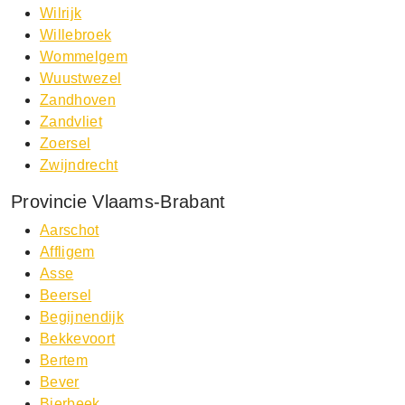
Wilrijk
Willebroek
Wommelgem
Wuustwezel
Zandhoven
Zandvliet
Zoersel
Zwijndrecht
Provincie Vlaams-Brabant
Aarschot
Affligem
Asse
Beersel
Begijnendijk
Bekkevoort
Bertem
Bever
Bierbeek