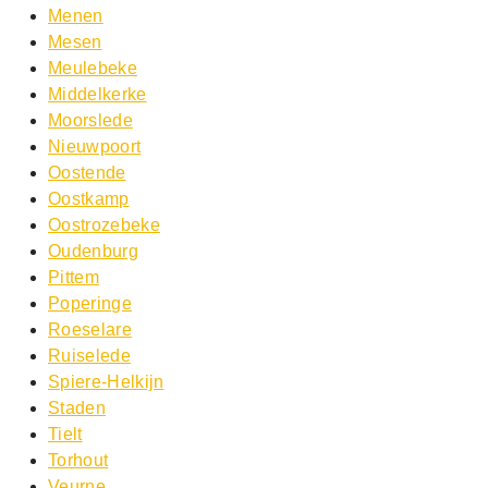
Menen
Mesen
Meulebeke
Middelkerke
Moorslede
Nieuwpoort
Oostende
Oostkamp
Oostrozebeke
Oudenburg
Pittem
Poperinge
Roeselare
Ruiselede
Spiere-Helkijn
Staden
Tielt
Torhout
Veurne