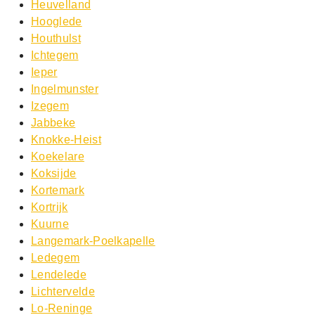
Heuvelland
Hooglede
Houthulst
Ichtegem
Ieper
Ingelmunster
Izegem
Jabbeke
Knokke-Heist
Koekelare
Koksijde
Kortemark
Kortrijk
Kuurne
Langemark-Poelkapelle
Ledegem
Lendelede
Lichtervelde
Lo-Reninge