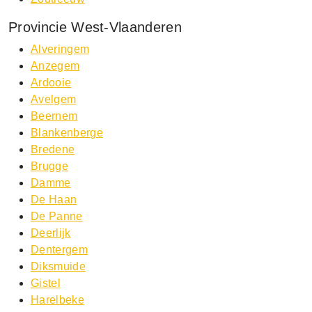
Provincie West-Vlaanderen
Alveringem
Anzegem
Ardooie
Avelgem
Beernem
Blankenberge
Bredene
Brugge
Damme
De Haan
De Panne
Deerlijk
Dentergem
Diksmuide
Gistel
Harelbeke