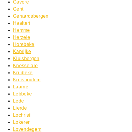
Gavere
Gent
Geraardsbergen
Haaltert
Hamme
Herzele
Horebeke
Kaprijke
Kluisbergen
Knesselare
Kruibeke
Kruishoutem
Laarne
Lebbeke
Lede
Lierde
Lochristi
Lokeren
Lovendegem