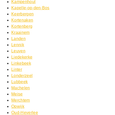
Kampenhout
Kapelle-op-den-Bos
Keerbergen
Kortenaken
Kortenberg
Kraainem
Landen
Lennik
Leuven
Liedekerke
Linkebeek
Linter
Londerzeel
Lubbeek
Machelen
Meise
Merchtem
Opwijk
Oud-Heverlee