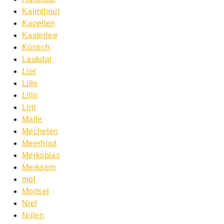
Kalmthout
Kapellen
Kasterlee
Kontich
Laakdal
Lier
Lille
Lillo
Lint
Malle
Mechelen
Meerhout
Merksplas
Merksem
mol
Mortsel
Niel
Nijlen