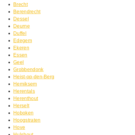
Brecht
Berendrecht
Dessel
Deurne
Duffel
Edegem
Ekeren
Essen
Geel
Grobbendonk
Heist-op-den-Berg
Hemiksem
Herentals
Herenthout
Herselt
Hoboken
Hoogstraten
Hove
Hulshout