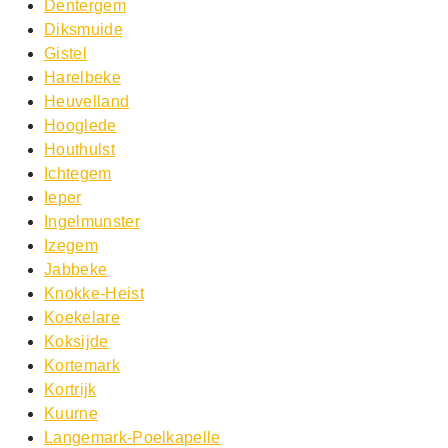
Dentergem
Diksmuide
Gistel
Harelbeke
Heuvelland
Hooglede
Houthulst
Ichtegem
Ieper
Ingelmunster
Izegem
Jabbeke
Knokke-Heist
Koekelare
Koksijde
Kortemark
Kortrijk
Kuurne
Langemark-Poelkapelle