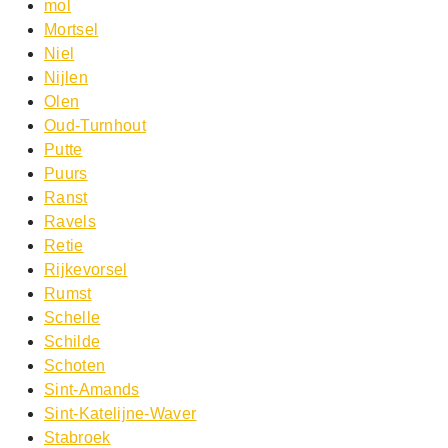
mol
Mortsel
Niel
Nijlen
Olen
Oud-Turnhout
Putte
Puurs
Ranst
Ravels
Retie
Rijkevorsel
Rumst
Schelle
Schilde
Schoten
Sint-Amands
Sint-Katelijne-Waver
Stabroek