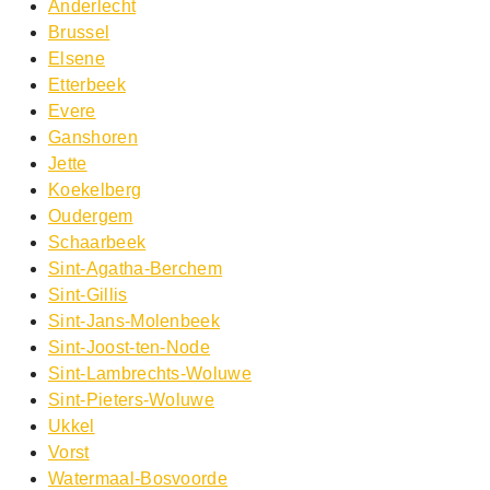
Anderlecht
Brussel
Elsene
Etterbeek
Evere
Ganshoren
Jette
Koekelberg
Oudergem
Schaarbeek
Sint-Agatha-Berchem
Sint-Gillis
Sint-Jans-Molenbeek
Sint-Joost-ten-Node
Sint-Lambrechts-Woluwe
Sint-Pieters-Woluwe
Ukkel
Vorst
Watermaal-Bosvoorde