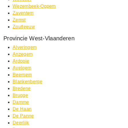
Wezembeek-Oppem
Zaventem
Zemst
Zoutleeuw
Provincie West-Vlaanderen
Alveringem
Anzegem
Ardooie
Avelgem
Beernem
Blankenberge
Bredene
Brugge
Damme
De Haan
De Panne
Deerlijk