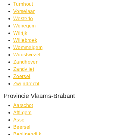
Turnhout
Vorselaar
Westerlo
Wijnegem
Wilrijk
Willebroek
Wommelgem
Wuustwezel
Zandhoven
Zandvliet
Zoersel
Zwijndrecht
Provincie Vlaams-Brabant
Aarschot
Affligem
Asse
Beersel
Begijnendijk