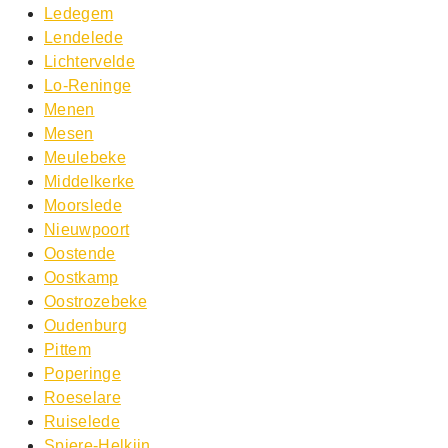
Ledegem
Lendelede
Lichtervelde
Lo-Reninge
Menen
Mesen
Meulebeke
Middelkerke
Moorslede
Nieuwpoort
Oostende
Oostkamp
Oostrozebeke
Oudenburg
Pittem
Poperinge
Roeselare
Ruiselede
Spiere-Helkijn