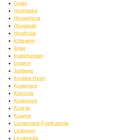
Gistel
Harelbeke
Heuvelland
Hooglede
Houthulst
Ichtegem
Ieper
Ingelmunster
Izegem
Jabbeke
Knokke-Heist
Koekelare
Koksijde
Kortemark
Kortrijk
Kuurne
Langemark-Poelkapelle
Ledegem
Lendelede