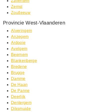
Zaventem
Zemst
Zoutleeuw
Provincie West-Vlaanderen
Alveringem
Anzegem
Ardooie
Avelgem
Beernem
Blankenberge
Bredene
Brugge
Damme
De Haan
De Panne
Deerlijk
Dentergem
Diksmuide