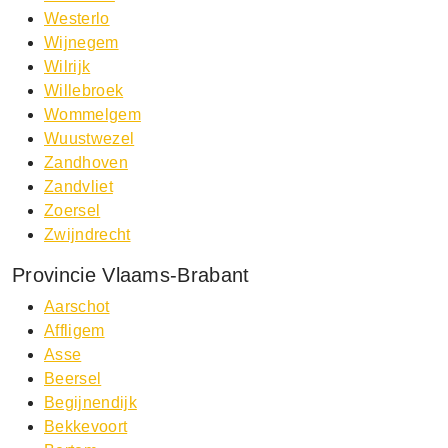
Westerlo
Wijnegem
Wilrijk
Willebroek
Wommelgem
Wuustwezel
Zandhoven
Zandvliet
Zoersel
Zwijndrecht
Provincie Vlaams-Brabant
Aarschot
Affligem
Asse
Beersel
Begijnendijk
Bekkevoort