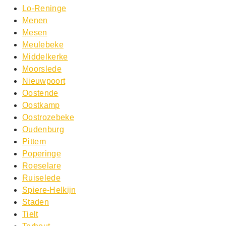
Lo-Reninge
Menen
Mesen
Meulebeke
Middelkerke
Moorslede
Nieuwpoort
Oostende
Oostkamp
Oostrozebeke
Oudenburg
Pittem
Poperinge
Roeselare
Ruiselede
Spiere-Helkijn
Staden
Tielt