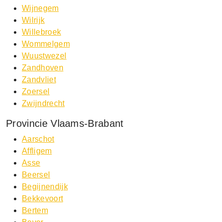
Wijnegem
Wilrijk
Willebroek
Wommelgem
Wuustwezel
Zandhoven
Zandvliet
Zoersel
Zwijndrecht
Provincie Vlaams-Brabant
Aarschot
Affligem
Asse
Beersel
Begijnendijk
Bekkevoort
Bertem