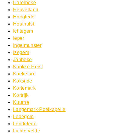
Harelbeke
Heuvelland
Hooglede
Houthulst
Ichtegem
Ieper
Ingelmunster
Izegem
Jabbeke
Knokke-Heist
Koekelare
Koksijde
Kortemark
Kortrijk
Kuurne
Langemark-Poelkapelle
Ledegem
Lendelede
Lichtervelde