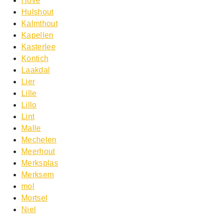
Hove
Hulshout
Kalmthout
Kapellen
Kasterlee
Kontich
Laakdal
Lier
Lille
Lillo
Lint
Malle
Mechelen
Meerhout
Merksplas
Merksem
mol
Mortsel
Niel