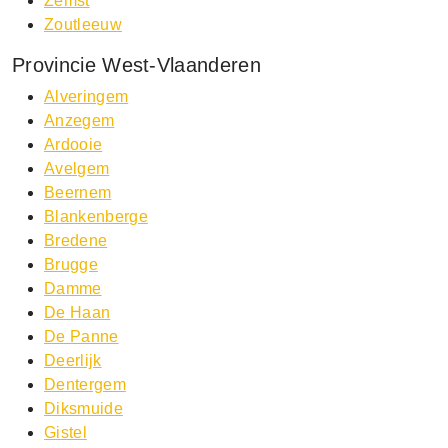
Zemst
Zoutleeuw
Provincie West-Vlaanderen
Alveringem
Anzegem
Ardooie
Avelgem
Beernem
Blankenberge
Bredene
Brugge
Damme
De Haan
De Panne
Deerlijk
Dentergem
Diksmuide
Gistel