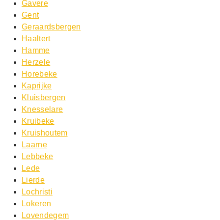
Gavere
Gent
Geraardsbergen
Haaltert
Hamme
Herzele
Horebeke
Kaprijke
Kluisbergen
Knesselare
Kruibeke
Kruishoutem
Laarne
Lebbeke
Lede
Lierde
Lochristi
Lokeren
Lovendegem