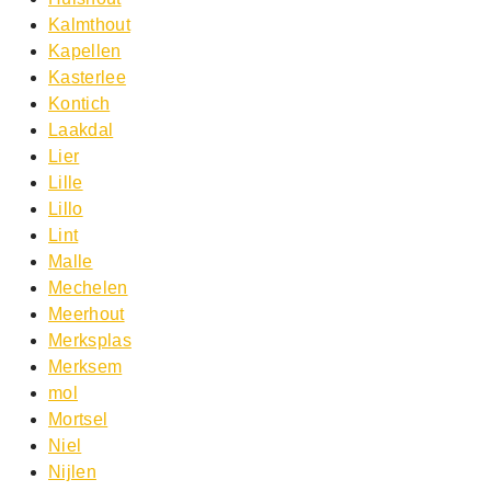
Kalmthout
Kapellen
Kasterlee
Kontich
Laakdal
Lier
Lille
Lillo
Lint
Malle
Mechelen
Meerhout
Merksplas
Merksem
mol
Mortsel
Niel
Nijlen