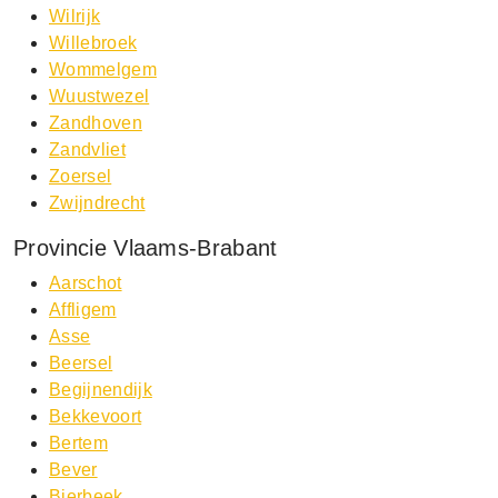
Wilrijk
Willebroek
Wommelgem
Wuustwezel
Zandhoven
Zandvliet
Zoersel
Zwijndrecht
Provincie Vlaams-Brabant
Aarschot
Affligem
Asse
Beersel
Begijnendijk
Bekkevoort
Bertem
Bever
Bierbeek