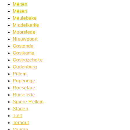
Menen
Mesen
Meulebeke
Middelkerke
Moorslede
Nieuwpoort
Oostende
Oostkamp
Oostrozebeke
Oudenburg
Pittem
Poperinge
Roeselare
Ruiselede
Spiere-Helkijn
Staden
Tielt
Torhout
Veurne