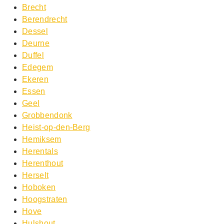
Brecht
Berendrecht
Dessel
Deurne
Duffel
Edegem
Ekeren
Essen
Geel
Grobbendonk
Heist-op-den-Berg
Hemiksem
Herentals
Herenthout
Herselt
Hoboken
Hoogstraten
Hove
Hulshout