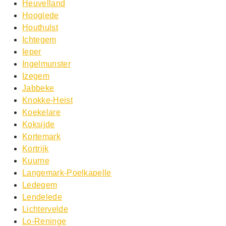
Heuvelland
Hooglede
Houthulst
Ichtegem
Ieper
Ingelmunster
Izegem
Jabbeke
Knokke-Heist
Koekelare
Koksijde
Kortemark
Kortrijk
Kuurne
Langemark-Poelkapelle
Ledegem
Lendelede
Lichtervelde
Lo-Reninge