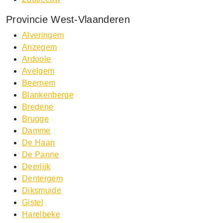
Provincie West-Vlaanderen
Alveringem
Anzegem
Ardooie
Avelgem
Beernem
Blankenberge
Bredene
Brugge
Damme
De Haan
De Panne
Deerlijk
Dentergem
Diksmuide
Gistel
Harelbeke