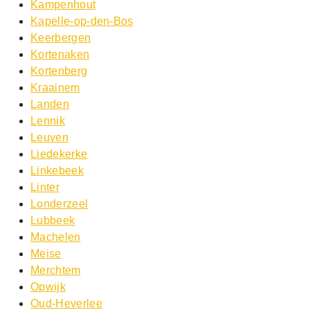
Kampenhout
Kapelle-op-den-Bos
Keerbergen
Kortenaken
Kortenberg
Kraainem
Landen
Lennik
Leuven
Liedekerke
Linkebeek
Linter
Londerzeel
Lubbeek
Machelen
Meise
Merchtem
Opwijk
Oud-Heverlee