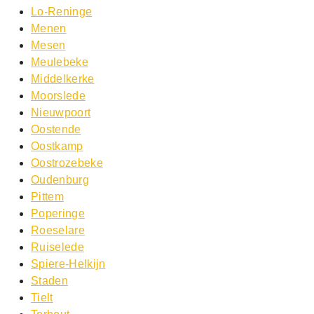
Lo-Reninge
Menen
Mesen
Meulebeke
Middelkerke
Moorslede
Nieuwpoort
Oostende
Oostkamp
Oostrozebeke
Oudenburg
Pittem
Poperinge
Roeselare
Ruiselede
Spiere-Helkijn
Staden
Tielt