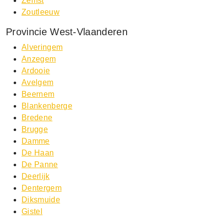
Zemst
Zoutleeuw
Provincie West-Vlaanderen
Alveringem
Anzegem
Ardooie
Avelgem
Beernem
Blankenberge
Bredene
Brugge
Damme
De Haan
De Panne
Deerlijk
Dentergem
Diksmuide
Gistel