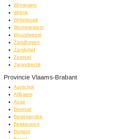
Wijnegem
Wilrijk
Willebroek
Wommelgem
Wuustwezel
Zandhoven
Zandvliet
Zoersel
Zwijndrecht
Provincie Vlaams-Brabant
Aarschot
Affligem
Asse
Beersel
Begijnendijk
Bekkevoort
Bertem