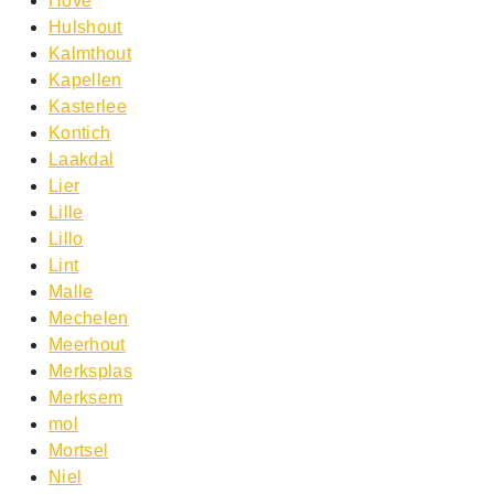
Hove
Hulshout
Kalmthout
Kapellen
Kasterlee
Kontich
Laakdal
Lier
Lille
Lillo
Lint
Malle
Mechelen
Meerhout
Merksplas
Merksem
mol
Mortsel
Niel