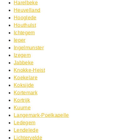
Harelbeke
Heuvelland
Hooglede
Houthulst
Ichtegem
Ieper
Ingelmunster
Izegem
Jabbeke
Knokke-Heist
Koekelare
Koksijde
Kortemark
Kortrijk
Kuurne
Langemark-Poelkapelle
Ledegem
Lendelede
Lichtervelde