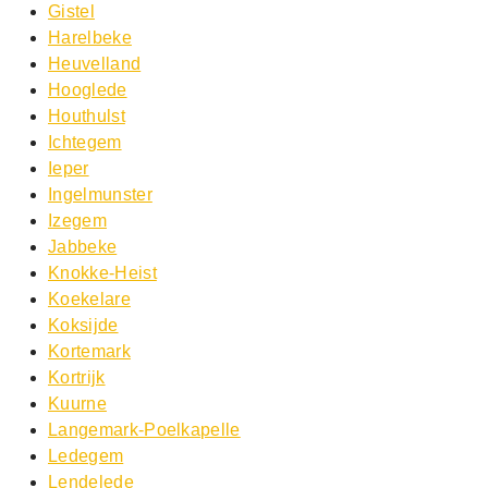
Gistel
Harelbeke
Heuvelland
Hooglede
Houthulst
Ichtegem
Ieper
Ingelmunster
Izegem
Jabbeke
Knokke-Heist
Koekelare
Koksijde
Kortemark
Kortrijk
Kuurne
Langemark-Poelkapelle
Ledegem
Lendelede