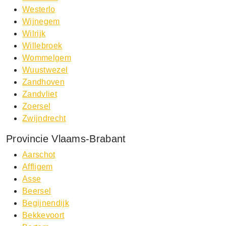
Westerlo
Wijnegem
Wilrijk
Willebroek
Wommelgem
Wuustwezel
Zandhoven
Zandvliet
Zoersel
Zwijndrecht
Provincie Vlaams-Brabant
Aarschot
Affligem
Asse
Beersel
Begijnendijk
Bekkevoort