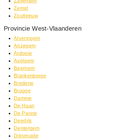
Zaventem
Zemst
Zoutleeuw
Provincie West-Vlaanderen
Alveringem
Anzegem
Ardooie
Avelgem
Beernem
Blankenberge
Bredene
Brugge
Damme
De Haan
De Panne
Deerlijk
Dentergem
Diksmuide