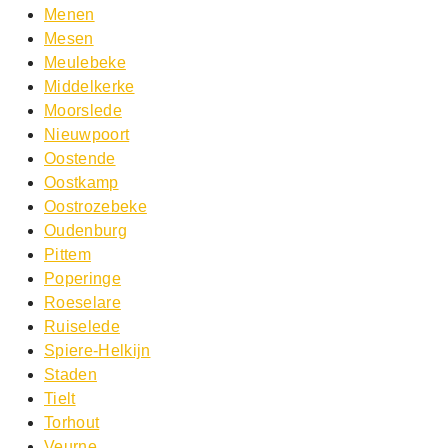
Menen
Mesen
Meulebeke
Middelkerke
Moorslede
Nieuwpoort
Oostende
Oostkamp
Oostrozebeke
Oudenburg
Pittem
Poperinge
Roeselare
Ruiselede
Spiere-Helkijn
Staden
Tielt
Torhout
Veurne