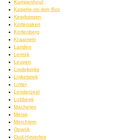
Kampenhout
Kapelle-op-den-Bos
Keerbergen
Kortenaken
Kortenberg
Kraainem
Landen
Lennik
Leuven
Liedekerke
Linkebeek
Linter
Londerzeel
Lubbeek
Machelen
Meise
Merchtem
Opwijk
Oud-Heverlee