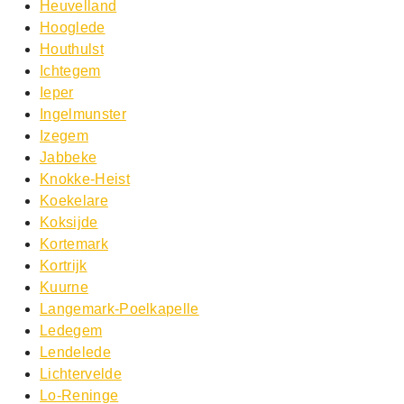
Heuvelland
Hooglede
Houthulst
Ichtegem
Ieper
Ingelmunster
Izegem
Jabbeke
Knokke-Heist
Koekelare
Koksijde
Kortemark
Kortrijk
Kuurne
Langemark-Poelkapelle
Ledegem
Lendelede
Lichtervelde
Lo-Reninge