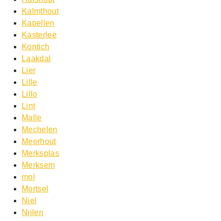
Kalmthout
Kapellen
Kasterlee
Kontich
Laakdal
Lier
Lille
Lillo
Lint
Malle
Mechelen
Meerhout
Merksplas
Merksem
mol
Mortsel
Niel
Nijlen