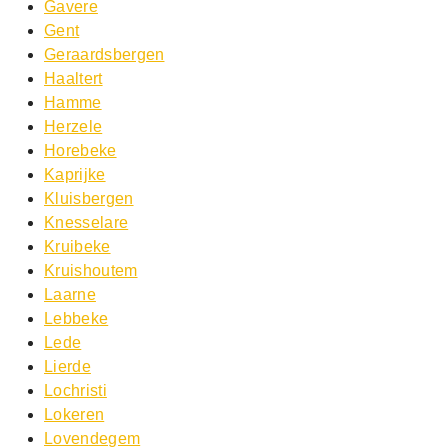
Gavere
Gent
Geraardsbergen
Haaltert
Hamme
Herzele
Horebeke
Kaprijke
Kluisbergen
Knesselare
Kruibeke
Kruishoutem
Laarne
Lebbeke
Lede
Lierde
Lochristi
Lokeren
Lovendegem