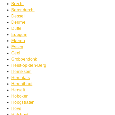
Brecht
Berendrecht
Dessel
Deurne
Duffel
Edegem
Ekeren
Essen
Geel
Grobbendonk
Heist-op-den-Berg
Hemiksem
Herentals
Herenthout
Herselt
Hoboken
Hoogstraten
Hove
Hulshout