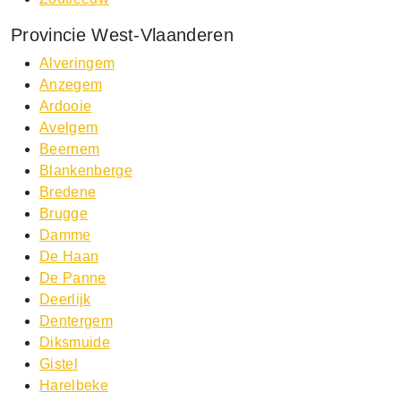
Provincie West-Vlaanderen
Alveringem
Anzegem
Ardooie
Avelgem
Beernem
Blankenberge
Bredene
Brugge
Damme
De Haan
De Panne
Deerlijk
Dentergem
Diksmuide
Gistel
Harelbeke