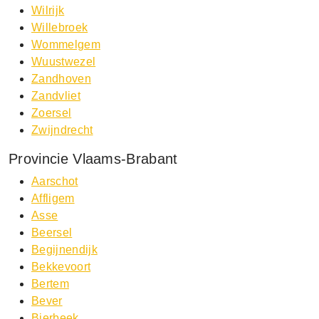
Wilrijk
Willebroek
Wommelgem
Wuustwezel
Zandhoven
Zandvliet
Zoersel
Zwijndrecht
Provincie Vlaams-Brabant
Aarschot
Affligem
Asse
Beersel
Begijnendijk
Bekkevoort
Bertem
Bever
Bierbeek